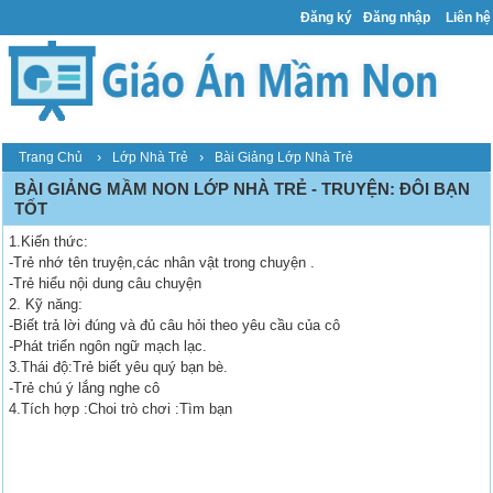
Đăng ký
Đăng nhập
Liên hệ
›
›
Trang Chủ
Lớp Nhà Trẻ
Bài Giảng Lớp Nhà Trẻ
BÀI GIẢNG MẦM NON LỚP NHÀ TRẺ - TRUYỆN: ĐÔI BẠN
TỐT
1.Kiến thức:
-Trẻ nhớ tên truyện,các nhân vật trong chuyện .
-Trẻ hiểu nội dung câu chuyện
2. Kỹ năng:
-Biết trả lời đúng và đủ câu hỏi theo yêu cầu của cô
-Phát triển ngôn ngữ mạch lạc.
3.Thái độ:Trẻ biết yêu quý bạn bè.
-Trẻ chú ý lắng nghe cô
4.Tích hợp :Choi trò chơi :Tìm bạn