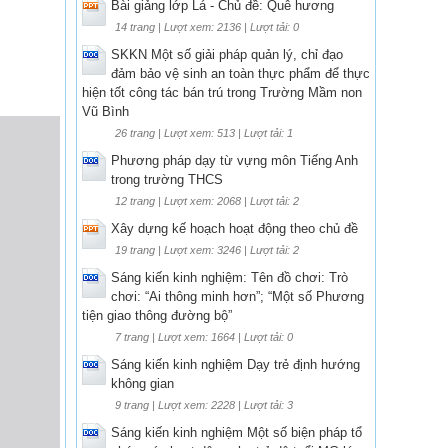
Bài giảng lớp Lá - Chủ đề: Quê hương
14 trang | Lượt xem: 2136 | Lượt tải: 0
SKKN Một số giải pháp quản lý, chỉ đạo
đảm bảo vệ sinh an toàn thực phẩm để thực
hiện tốt công tác bán trú trong Trường Mầm non
Vũ Bình
26 trang | Lượt xem: 513 | Lượt tải: 1
Phương pháp dạy từ vựng môn Tiếng Anh
trong trường THCS
12 trang | Lượt xem: 2068 | Lượt tải: 2
Xây dựng kế hoạch hoạt động theo chủ đề
19 trang | Lượt xem: 3246 | Lượt tải: 2
Sáng kiến kinh nghiệm: Tên đồ chơi: Trò
chơi: “Ai thông minh hơn”; “Một số Phương
tiện giao thông đường bộ”
7 trang | Lượt xem: 1664 | Lượt tải: 0
Sáng kiến kinh nghiệm Dạy trẻ định hướng
không gian
9 trang | Lượt xem: 2228 | Lượt tải: 3
Sáng kiến kinh nghiệm Một số biện pháp tổ