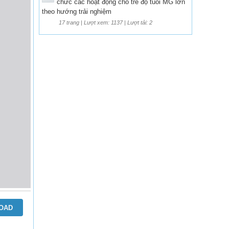
chức các hoạt động cho trẻ độ tuổi MG lớn
theo hướng trải nghiệm
17 trang | Lượt xem: 1137 | Lượt tải: 2
OAD