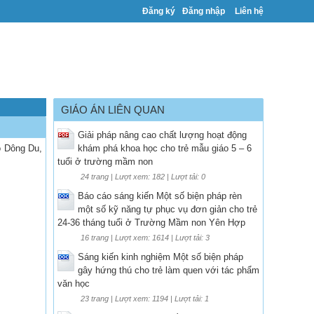
Đăng ký
Đăng nhập
Liên hệ
GIÁO ÁN LIÊN QUAN
Giải pháp nâng cao chất lượng hoạt động
o Dông Du,
khám phá khoa học cho trẻ mẫu giáo 5 – 6
tuổi ở trường mầm non
24 trang | Lượt xem: 182 | Lượt tải: 0
Báo cáo sáng kiến Một số biện pháp rèn
một số kỹ năng tự phục vụ đơn giản cho trẻ
24-36 tháng tuổi ở Trường Mầm non Yên Hợp
16 trang | Lượt xem: 1614 | Lượt tải: 3
Sáng kiến kinh nghiệm Một số biện pháp
gây hứng thú cho trẻ làm quen với tác phẩm
văn học
23 trang | Lượt xem: 1194 | Lượt tải: 1