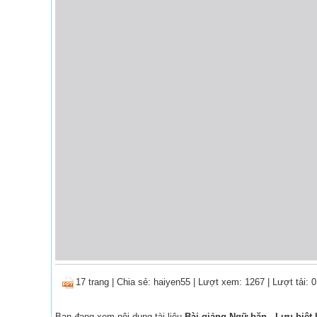
17 trang
|
Chia sẻ:
haiyen55
| Lượt xem: 1267
| Lượt tải: 0
Bạn đang xem nội dung tài liệu
Bài giảng Ngữ băn - Lưu biệt