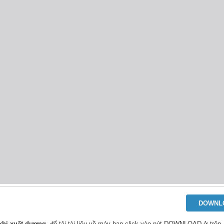
DOWNL
 khi xuất dương
, để tải tài liệu về máy bạn click vào nút DOWNLOAD ở trên