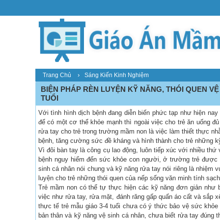
›
Trang Chủ
Sáng Kiến Kinh Nghiệm
BIỆN PHÁP RÈN LUYỆN KỸ NĂNG, THÓI QUEN VỆ
TUỔI
Với tình hình dịch bệnh đang diễn biến phức tạp như hiện na
để có một cơ thể khỏe mạnh thì ngoài việc cho trẻ ăn uống đủ 
rửa tay cho trẻ trong trường mầm non là việc làm thiết thực n
bệnh, tăng cường sức đề kháng và hình thành cho trẻ những k
Vì đôi bàn tay là công cụ lao động, luôn tiếp xúc với nhiều th
bệnh nguy hiểm đến sức khỏe con người, ở trường trẻ được th
sinh cá nhân nói chung và kỹ năng rửa tay nói riêng là nhiệm vụ
luyện cho trẻ những thói quen của nếp sống văn minh tính sạch
Trẻ mầm non có thể tự thực hiện các kỹ năng đơn giản như bi
việc như rửa tay, rửa mặt, đánh răng gấp quấn áo cất và sắp 
thực tế trẻ mẫu giáo 3-4 tuổi chưa có ý thức bảo vệ sức khỏe
bản thân và kỹ năng vệ sinh cá nhân, chưa biết rửa tay đúng th