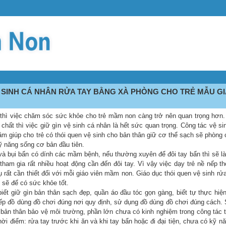
 SINH CÁ NHÂN RỬA TAY BẰNG XÀ PHÒNG CHO TRẺ MẪU GI
y thì việc chăm sóc sức khỏe cho trẻ mầm non càng trở nên quan trọng hơn.
chất thì việc giữ gìn vệ sinh cá nhân là hết sức quan trọng. Công tác vệ si
hằm giúp cho trẻ có thói quen vệ sinh cho bản thân giữ cơ thể sạch sẽ phòng
ỹ năng sống cơ bản đầu tiên.
ứ và bụi bẩn có dính các mầm bệnh, nếu thường xuyên để đôi tay bẩn thì sẽ l
am gia rất nhiều hoạt động cần đến đôi tay. Vì vậy việc dạy trẻ nề nếp th
 rất cần thiết đối với mỗi giáo viên mầm non. Giáo dục thói quen vệ sinh rửa
 sẽ để có sức khỏe tốt.
ết giữ gìn bản thân sạch đẹp, quần áo đầu tóc gọn gàng, biết tự thực hiệ
xếp đồ dùng đồ chơi đúng nơi quy định, sử dụng đồ dùng đồ chơi đúng cách. 
 bản thân bảo vệ môi trường, phần lớn chưa có kinh nghiệm trong công tác 
ời điểm: rửa tay trước khi ăn và khi tay bẩn hoặc đi đại tiện, chưa có kỹ n