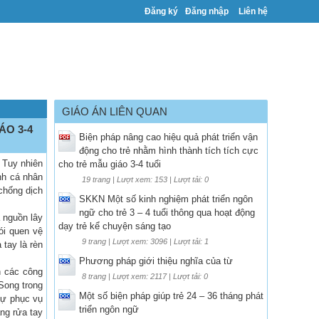
Đăng ký
Đăng nhập
Liên hệ
GIÁO ÁN LIÊN QUAN
ÁO 3-4
Biện pháp nâng cao hiệu quả phát triển vận
động cho trẻ nhằm hình thành tích tích cực
 Tuy nhiên
cho trẻ mẫu giáo 3-4 tuổi
nh cá nhân
19 trang | Lượt xem: 153 | Lượt tải: 0
 chống dịch
SKKN Một số kinh nghiệm phát triển ngôn
ngữ cho trẻ 3 – 4 tuổi thông qua hoạt động
à nguồn lây
dạy trẻ kể chuyện sáng tạo
ói quen vệ
9 trang | Lượt xem: 3096 | Lượt tải: 1
 tay là rèn
Phương pháp giới thiệu nghĩa của từ
n các công
8 trang | Lượt xem: 2117 | Lượt tải: 0
Song trong
Một số biện pháp giúp trẻ 24 – 36 tháng phát
tự phục vụ
triển ngôn ngữ
ăng rửa tay