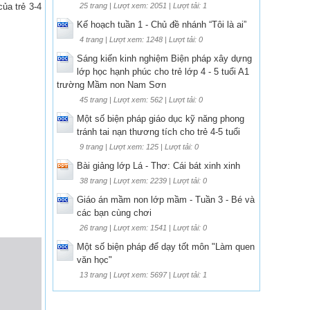
ủa trẻ 3-4
25 trang | Lượt xem: 2051 | Lượt tải: 1
Kế hoạch tuần 1 - Chủ đề nhánh “Tôi là ai”
4 trang | Lượt xem: 1248 | Lượt tải: 0
Sáng kiến kinh nghiệm Biện pháp xây dựng
lớp học hạnh phúc cho trẻ lớp 4 - 5 tuổi A1
trường Mầm non Nam Sơn
45 trang | Lượt xem: 562 | Lượt tải: 0
Một số biện pháp giáo dục kỹ năng phong
tránh tai nạn thương tích cho trẻ 4-5 tuổi
9 trang | Lượt xem: 125 | Lượt tải: 0
Bài giảng lớp Lá - Thơ: Cái bát xinh xinh
38 trang | Lượt xem: 2239 | Lượt tải: 0
Giáo án mầm non lớp mầm - Tuần 3 - Bé và
các bạn cùng chơi
26 trang | Lượt xem: 1541 | Lượt tải: 0
Một số biện pháp để dạy tốt môn "Làm quen
văn học"
13 trang | Lượt xem: 5697 | Lượt tải: 1