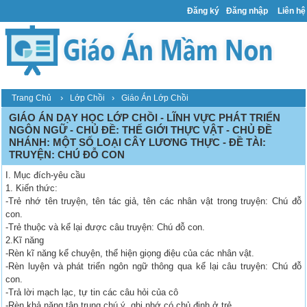
Đăng ký
Đăng nhập
Liên hệ
›
›
Trang Chủ
Lớp Chồi
Giáo Án Lớp Chồi
GIÁO ÁN DẠY HỌC LỚP CHỒI - LĨNH VỰC PHÁT TRIỂN
NGÔN NGỮ - CHỦ ĐỀ: THẾ GIỚI THỰC VẬT - CHỦ ĐỀ
NHÁNH: MỘT SỐ LOẠI CÂY LƯƠNG THỰC - ĐỀ TÀI:
TRUYỆN: CHÚ ĐỖ CON
I. Mục đích-yêu cầu
1. Kiến thức:
-Trẻ nhớ tên truyện, tên tác giả, tên các nhân vật trong truyện: Chú đỗ
con.
-Trẻ thuộc và kể lại được câu truyện: Chú đỗ con.
2.Kĩ năng
-Rèn kĩ năng kể chuyện, thể hiện giọng điệu của các nhân vật.
-Rèn luyện và phát triển ngôn ngữ thông qua kể lại câu truyện: Chú đỗ
con.
-Trả lời mạch lạc, tự tin các câu hỏi của cô
-Rèn khả năng tập trung chú ý, ghi nhớ có chủ định ở trẻ.