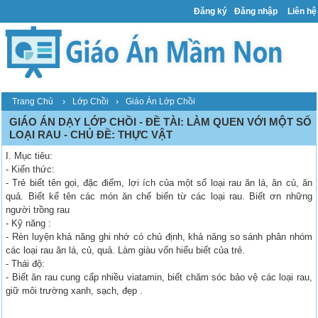
Đăng ký
Đăng nhập
Liên hệ
›
›
Trang Chủ
Lớp Chồi
Giáo Án Lớp Chồi
GIÁO ÁN DẠY LỚP CHỒI - ĐỀ TÀI: LÀM QUEN VỚI MỘT SỐ
LOẠI RAU - CHỦ ĐỀ: THỰC VẬT
I. Mục tiêu:
- Kiến thức:
- Trẻ biết tên gọi, đặc điểm, lợi ích của một số loại rau ăn lá, ăn củ, ăn
quả. Biết kể tên các món ăn chế biến từ các loại rau. Biết ơn những
người trồng rau
- Kỹ năng :
- Rèn luyện khả năng ghi nhớ có chủ định, khả năng so sánh phân nhóm
các loại rau ăn lá, củ, quả. Làm giàu vốn hiểu biết của trẻ.
- Thái độ:
- Biết ăn rau cung cấp nhiều viatamin, biết chăm sóc bảo vệ các loại rau,
giữ môi trường xanh, sạch, đẹp .