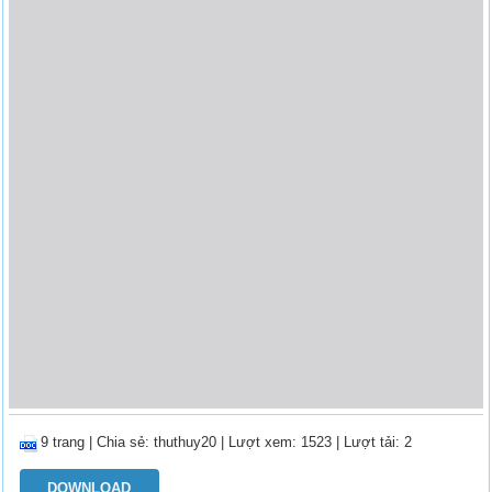
9 trang
|
Chia sẻ:
thuthuy20
| Lượt xem: 1523
| Lượt tải: 2
DOWNLOAD