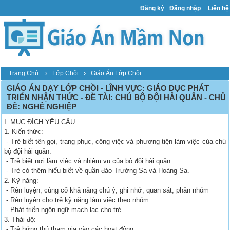
Đăng ký
Đăng nhập
Liên hệ
›
›
Trang Chủ
Lớp Chồi
Giáo Án Lớp Chồi
GIÁO ÁN DẠY LỚP CHỒI - LĨNH VỰC: GIÁO DỤC PHÁT
TRIỂN NHẬN THỨC - ĐỀ TÀI: CHÚ BỘ ĐỘI HẢI QUÂN - CHỦ
ĐỀ: NGHỀ NGHIỆP
I. MỤC ĐÍCH YÊU CẦU
1. Kiến thức:
- Trẻ biết tên gọi, trang phục, công việc và phương tiện làm việc của chú
bộ đội hải quân.
- Trẻ biết nơi làm việc và nhiệm vụ của bộ đội hải quân.
- Trẻ có thêm hiểu biết về quần đảo Trường Sa và Hoàng Sa.
2. Kỹ năng:
- Rèn luyện, củng cố khả năng chú ý, ghi nhớ, quan sát, phân nhóm
- Rèn luyện cho trẻ kỹ năng làm việc theo nhóm.
- Phát triển ngôn ngữ mạch lạc cho trẻ.
3. Thái độ:
- Trẻ hứng thú tham gia vào các hoạt động.