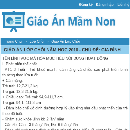
Đăng ký
Đăng nhập
Liên hệ
›
›
Trang Chủ
Lớp Chồi
Giáo Án Lớp Chồi
GIÁO ÁN LỚP CHỒI NĂM HỌC 2016 - CHỦ ĐỀ: GIA ĐÌNH
TÊN LĨNH VỰC MÃ HÓA MỤC TIÊU NỘI DUNG HOẠT ĐỘNG
I. Phát triển thể chất
MT1 3 Tuổi - Trẻ khoẻ mạnh, cân nặng và chiều cao phát triển bình
thường theo lứa tuổi:
+ Cân nặng:
Trẻ trai: 12,7-21,2 kg
Trẻ gái: 12,3-21,5 kg.
+ Chiều cao: Trẻ trai: 94,9-111,7 cm.
Trẻ gái: 94,1- 111,3 cm
- Đảm bảo chế độ dinh dưỡng hợp lý đáp ứng nhu cầu phát triển của trẻ
theo độ tuổi.
- Khám sức khỏe định kì: 2 lần/ năm
- Cân đo: Cân : 3 tháng/ lần; Đo: 6 tháng/ lần