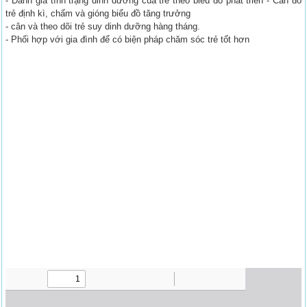
- Đánh giá tình trạng dinh dưỡng của trẻ theo biểu đồ phát triển - Cân đo
trẻ định kì, chấm và gióng biểu đồ tăng trưởng
- cân và theo dõi trẻ suy dinh dưỡng hàng tháng.
- Phối hợp với gia đình để có biện pháp chăm sóc trẻ tốt hơn