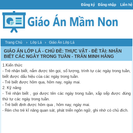
Đăng ký
Đăng nhập
Liên hệ
›
›
Trang Chủ
Lớp Lá
Giáo Án Lớp Lá
GIÁO ÁN LỚP LÁ - CHỦ ĐỀ: THỰC VẬT - ĐỀ TÀI: NHẬN
BIẾT CÁC NGÀY TRONG TUẦN - TRẦN MINH HẰNG
1.Kiến thức
- Trẻ nhận biết, nắm được tên gọi, số lượng, trình tự các ngày trong tuần,
biết được dấu hiệu của các ngày trong tuần.
- Trẻ biết được hôm qua, hôm nay, ngày mai.
2. Kỹ năng
- Trẻ nhận biết , gọi được tên các ngày trong tuần, xắp sếp được đúng
thứ tự các ngày trong tuần.
- Trẻ biết định được hôm qua , hôm nay, ngày mai.
- Rèn cho trẻ kĩ năng quan sát, phát triển ngôn ngữ, ghi nhớ có chủ đích.