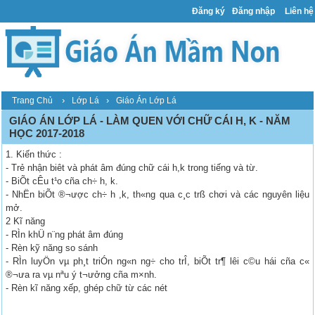
Đăng ký
Đăng nhập
Liên hệ
›
›
Trang Chủ
Lớp Lá
Giáo Án Lớp Lá
GIÁO ÁN LỚP LÁ - LÀM QUEN VỚI CHỮ CÁI H, K - NĂM
HỌC 2017-2018
1. Kiến thức :
- Trẻ nhận biêt và phát âm đúng chữ cái h,k trong tiếng và từ.
- BiÕt cÊu t¹o cña ch÷ h, k.
- NhËn biÕt ®¬ược ch÷ h ,k, th«ng qua c¸c trß chơi và các nguyên liệu
mở.
2 Kĩ năng
- RÌn khÜ n¨ng phát âm đúng
- Rèn kỹ năng so sánh
- RÌn luyÖn vµ ph¸t triÓn ng«n ng÷ cho trÎ, biÕt tr¶ lêi c©u hái cña c«
®¬ưa ra vµ nªu ý t¬ưởng cña m×nh.
- Rèn kĩ năng xếp, ghép chữ từ các nét