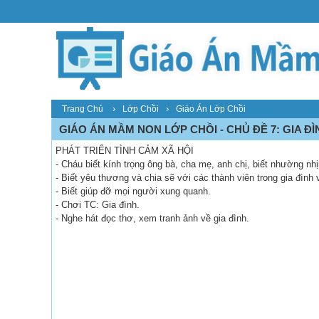
›
›
Trang Chủ
Lớp Chồi
Giáo Án Lớp Chồi
GIÁO ÁN MẦM NON LỚP CHỒI - CHỦ ĐỀ 7: GIA Đ
PHÁT TRIỂN TÌNH CẢM XÃ HỘI
- Cháu biết kính trọng ông bà, cha mẹ, anh chị, biết nhường nh
- Biết yêu thương và chia sẽ với các thành viên trong gia đình
- Biết giúp đỡ mọi người xung quanh.
- Chơi TC: Gia đình.
- Nghe hát đọc thơ, xem tranh ảnh về gia đình.