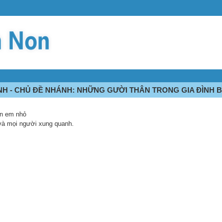
ÌNH - CHỦ ĐỀ NHÁNH: NHỮNG GƯỜI THÂN TRONG GIA ĐÌNH 
ịn em nhỏ
 và mọi người xung quanh.