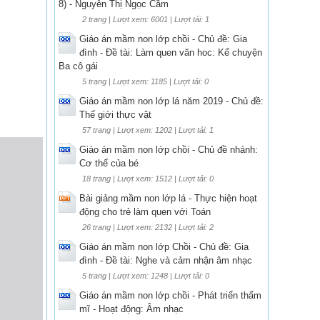
8) - Nguyễn Thị Ngọc Cầm
2 trang | Lượt xem: 6001 | Lượt tải: 1
Giáo án mầm non lớp chồi - Chủ đề: Gia
đình - Đề tài: Làm quen văn hoc: Kể chuyện
Ba cô gái
5 trang | Lượt xem: 1185 | Lượt tải: 0
Giáo án mầm non lớp lá năm 2019 - Chủ đề:
Thế giới thực vật
57 trang | Lượt xem: 1202 | Lượt tải: 1
Giáo án mầm non lớp chồi - Chủ đề nhánh:
Cơ thể của bé
18 trang | Lượt xem: 1512 | Lượt tải: 0
Bài giảng mầm non lớp lá - Thực hiện hoạt
động cho trẻ làm quen với Toán
26 trang | Lượt xem: 2132 | Lượt tải: 2
Giáo án mầm non lớp Chồi - Chủ đề: Gia
đình - Đề tài: Nghe và cảm nhận âm nhạc
5 trang | Lượt xem: 1248 | Lượt tải: 0
Giáo án mầm non lớp chồi - Phát triển thẩm
mĩ - Hoạt động: Âm nhạc