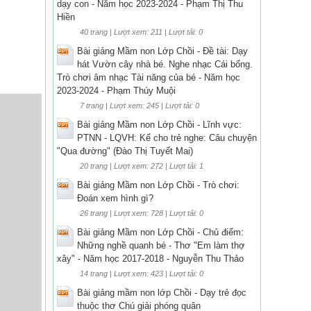
dạy con - Năm học 2023-2024 - Phạm Thị Thu
Hiền
40 trang | Lượt xem: 211 | Lượt tải: 0
Bài giảng Mầm non Lớp Chồi - Đề tài: Dạy
hát Vườn cây nhà bé. Nghe nhạc Cái bống.
Trò chơi âm nhạc Tài năng của bé - Năm học
2023-2024 - Phạm Thúy Muội
7 trang | Lượt xem: 245 | Lượt tải: 0
Bài giảng Mầm non Lớp Chồi - Lĩnh vực:
PTNN - LQVH: Kể cho trẻ nghe: Câu chuyện
"Qua đường" (Đào Thị Tuyết Mai)
20 trang | Lượt xem: 272 | Lượt tải: 1
Bài giảng Mầm non Lớp Chồi - Trò chơi:
Đoán xem hình gì?
26 trang | Lượt xem: 728 | Lượt tải: 0
Bài giảng Mầm non Lớp Chồi - Chủ điểm:
Những nghề quanh bé - Thơ "Em làm thợ
xây" - Năm học 2017-2018 - Nguyễn Thu Thảo
14 trang | Lượt xem: 423 | Lượt tải: 0
Bài giảng mầm non lớp Chồi - Dạy trẻ đọc
thuộc thơ Chú giải phóng quân