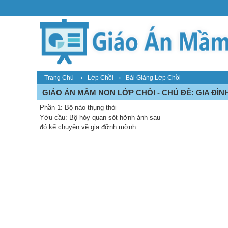
›
›
Trang Chủ
Lớp Chồi
Bài Giảng Lớp Chồi
GIÁO ÁN MẦM NON LỚP CHỒI - CHỦ ĐỀ: GIA ĐÌN
Phần 1: Bộ nào thụng thỏi
Yờu cầu: Bộ hóy quan sỏt hỡnh ảnh sau
đó kể chuyện về gia đỡnh mỡnh