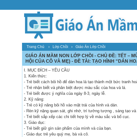
›
›
Trang Chủ
Lớp Chồi
Giáo Án Lớp Chồi
GIÁO ÁN MẦM NON LỚP CHỒI - CHỦ ĐỀ: TẾT – MÙ
HỘI CỦA CÔ VÀ MẸ) - ĐỀ TÀI: TẠO HÌNH “DÁN H
I. MỤC ĐÍCH – YÊU CẦU
1. Kiến thức:
- Trẻ biết cách bôi hồ để dán hoa lá tạo thành một bức tranh ho
- Trẻ nhận biết và phân biệt được màu sắc của hoa và lá.
- Trẻ biết được ý nghĩa của ngày 8-3, ngày lễ.
2. Kỹ năng:
- Trẻ có kỹ năng bôi hồ vào mặt trái của hình và dán.
- Rèn kỹ nặng quan sát, ghi nhớ, trí tưởng tượng , sáng tạo và 
- Trẻ biết sắp xếp các chi tiết hợp lý về màu sắc và bố cục.
3. Giáo dục:
- Trẻ biết giữ gìn sản phẩm của mình và của bạn.
- Giáo dục trẻ yêu quý mẹ, bà và cô.