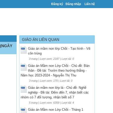
Đăng ký
Đăng nhập
Liên hệ
GIÁO ÁN LIÊN QUAN
 (NGÀY
Giáo án mầm non lớp Chồi - Tạo hình - Vẽ
côn trùng
3 trang | Lượt xem: 2187 | Lượt tải: 0
Giáo án Mầm non Lớp Chồi - Chủ đề: Bản
thân - Đề tài: Trườn theo hướng thẳng -
Năm học 2023-2024 - Nguyễn Thị Thu
3 trang | Lượt xem: 170 | Lượt tải: 0
Giáo án mầm non lớp lá - Chủ đề: Nghề
nghiệp - Đề tài: Đếm đến 7, nhận biết các
nhóm có 7 đối tượng, nhận biết số 7
5 trang | Lượt xem: 6359 | Lượt tải: 4
Giáo án Mầm non Lớp Chồi - Tháng 1