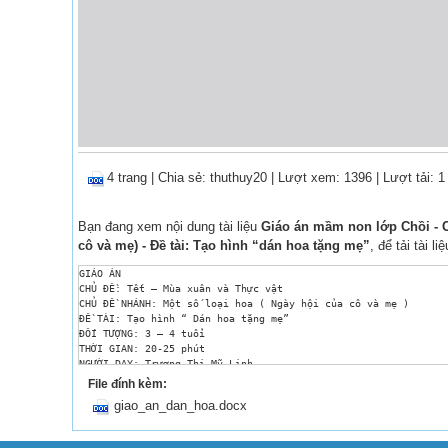
4 trang
|
Chia sẻ:
thuthuy20
| Lượt xem: 1396
| Lượt tải: 1
Bạn đang xem nội dung tài liệu
Giáo án mầm non lớp Chồi - Chủ 
cô và mẹ) - Đề tài: Tạo hình “dán hoa tặng mẹ”
, để tải tài
GIÁO ÁN

CHỦ ĐỀ: Tết – Mùa xuân và Thực vật

CHỦ ĐỀ NHÁNH: Một số loại hoa ( Ngày hội của cô và mẹ ) 

ĐỀ TÀI: Tạo hình “ Dán hoa tặng mẹ”

ĐỐI TƯỢNG: 3 – 4 tuổi

THỜI GIAN: 20-25 phút

NGƯỜI DẠY: Trương Thị Mỹ Linh

NGÀY SOẠN: 06/03/2016

File đính kèm:
NGÀY DẠY: 09/03/2016

giao_an_dan_hoa.docx
GVHD: Nguyễn Thị Kim Anh

	 Bùi Thị Kim Ly

MỤC ĐÍCH – YÊU CẦU
