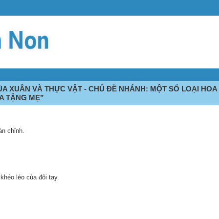
A XUÂN VÀ THỰC VẬT - CHỦ ĐỀ NHÁNH: MỘT SỐ LOẠI HOA
OA TẶNG MẸ”
àn chỉnh.
khéo léo của đôi tay.