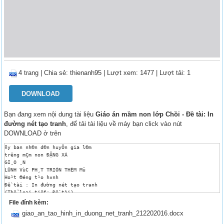
4 trang
|
Chia sẻ:
thienanh95
| Lượt xem: 1477
| Lượt tải: 1
DOWNLOAD
Bạn đang xem nội dung tài liệu
Giáo án mầm non lớp Chồi - Đề tài: In
đường nét tạo tranh
, để tải tài liệu về máy bạn click vào nút
DOWNLOAD ở trên
ñy ban nh©n d©n huyÖn gia l©m

tr­êng mÇm non ĐẶNG XÁ

GI¸O ¸N

LÜNH VùC PH¸T TRIÓN THÈM Mü

Ho¹t ®éng t¹o h×nh

Đề tài : In đường nét tạo tranh

(Thể loại tiết: Đề tài) 

Lứa tuổi: Mẫu giáo nhỡ (4-5 tuổi) 

File đính kèm:
Số trẻ: 25-30 trẻ

giao_an_tao_hinh_in_duong_net_tranh_212202016.docx
Thời gian: 25- 30phút

Ngày dạy: 21/11/2019
