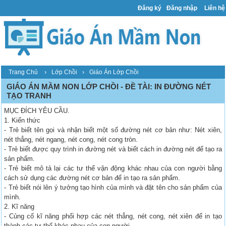
Đăng ký
Đăng nhập
Liên hệ
›
›
Trang Chủ
Lớp Chồi
Giáo Án Lớp Chồi
GIÁO ÁN MẦM NON LỚP CHỒI - ĐỀ TÀI: IN ĐƯỜNG NÉT
TẠO TRANH
MỤC ĐÍCH YÊU CẦU.
1. Kiến thức
- Trẻ biết tên gọi và nhận biết một số đường nét cơ bản như: Nét xiên,
nét thẳng, nét ngang, nét cong, nét cong tròn.
- Trẻ biết được quy trình in đường nét và biết cách in đường nét để tạo ra
sản phẩm.
- Trẻ biết mô tả lại các tư thế vận động khác nhau của con người bằng
cách sử dụng các đường nét cơ bản để in tạo ra sản phẩm.
- Trẻ biết nói lên ý tưởng tạo hình của mình và đặt tên cho sản phẩm của
mình.
2. Kĩ năng
- Củng cố kĩ năng phối hợp các nét thẳng, nét cong, nét xiên để in tạo
thành các tư thế khác nhau của con người.