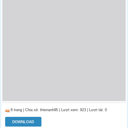
8 trang
|
Chia sẻ:
thienanh95
| Lượt xem: 923
| Lượt tải: 0
DOWNLOAD