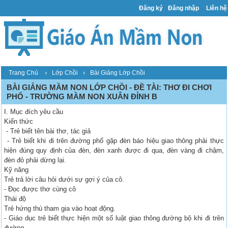
Đăng ký
Đăng nhập
Liên hệ
›
›
Trang Chủ
Lớp Chồi
Bài Giảng Lớp Chồi
BÀI GIẢNG MẦM NON LỚP CHỒI - ĐỀ TÀI: THƠ ĐI CHƠI
PHỐ - TRƯỜNG MẦM NON XUÂN ĐỈNH B
I. Mục đích yêu cầu
Kiến thức
- Trẻ biết tên bài thơ, tác giả
- Trẻ biết khi đi trên đường phố gặp đèn báo hiệu giao thông phải thực
hiện đúng quy định của đèn, đèn xanh được đi qua, đèn vàng đi chậm,
đèn đỏ phải dừng lại.
Kỹ năng
Trẻ trả lời câu hỏi dưới sự gợi ý của cô.
- Đọc được thơ cùng cô
Thái độ
Trẻ hứng thú tham gia vào hoạt động.
- Giáo dục trẻ biết thực hiện một số luật giao thông đường bộ khi đi trên
đường.