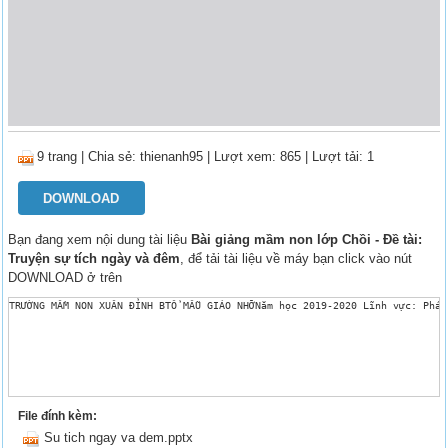
9 trang
|
Chia sẻ:
thienanh95
| Lượt xem: 865
| Lượt tải: 1
DOWNLOAD
Bạn đang xem nội dung tài liệu
Bài giảng mầm non lớp Chồi - Đề tài:
Truyện sự tích ngày và đêm
, để tải tài liệu về máy bạn click vào nút
DOWNLOAD ở trên
TRƯỜNG MẦM NON XUÂN ĐỈNH BTỔ MẪU GIÁO NHỠNăm học 2019-2020 Lĩnh vực: Phát
File đính kèm:
Su tich ngay va dem.pptx