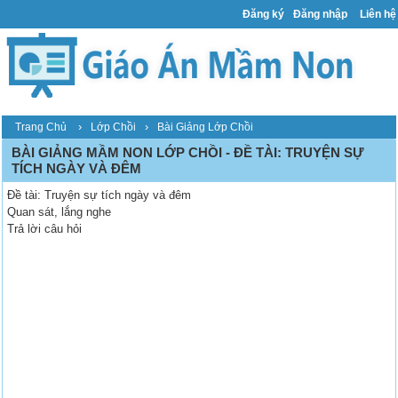
Đăng ký
Đăng nhập
Liên hệ
›
›
Trang Chủ
Lớp Chồi
Bài Giảng Lớp Chồi
BÀI GIẢNG MẦM NON LỚP CHỒI - ĐỀ TÀI: TRUYỆN SỰ
TÍCH NGÀY VÀ ĐÊM
Đề tài: Truyện sự tích ngày và đêm
Quan sát, lắng nghe
Trả lời câu hỏi