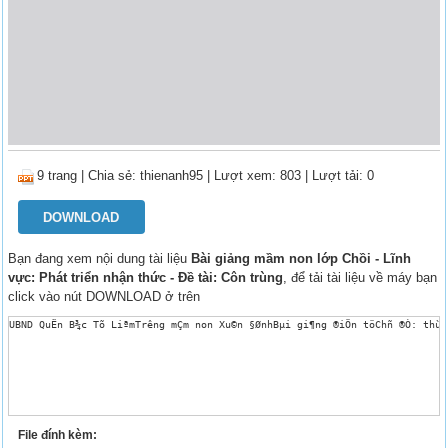
9 trang
|
Chia sẻ:
thienanh95
| Lượt xem: 803
| Lượt tải: 0
DOWNLOAD
Bạn đang xem nội dung tài liệu
Bài giảng mầm non lớp Chồi - Lĩnh
vực: Phát triển nhận thức - Đề tài: Côn trùng
, để tải tài liệu về máy bạn
click vào nút DOWNLOAD ở trên
UBND QuËn B¾c Tõ LiªmTr­êng mÇm non Xu©n §ØnhBµi gi¶ng ®iÖn töChñ ®Ò: thù
File đính kèm: