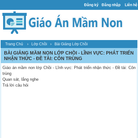
Đăng ký
Đăng nhập
Liên hệ
›
›
Trang Chủ
Lớp Chồi
Bài Giảng Lớp Chồi
BÀI GIẢNG MẦM NON LỚP CHỒI - LĨNH VỰC: PHÁT TRIỂN
NHẬN THỨC - ĐỀ TÀI: CÔN TRÙNG
Giáo án mầm non lớp Chồi - Lĩnh vực: Phát triển nhận thức - Đề tài: Côn
trùng
Quan sát, lắng nghe
Trả lời câu hỏi