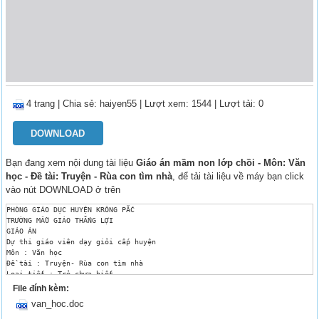
4 trang
|
Chia sẻ:
haiyen55
| Lượt xem: 1544
| Lượt tải: 0
DOWNLOAD
Bạn đang xem nội dung tài liệu
Giáo án mầm non lớp chồi - Môn: Văn
học - Đề tài: Truyện - Rùa con tìm nhà
, để tải tài liệu về máy bạn click
vào nút DOWNLOAD ở trên
PHÒNG GIÁO DỤC HUYỆN KRÔNG PẮC

TRƯỜNG MẪU GIÁO THẮNG LỢI

GIÁO ÁN

Dự thi giáo viên dạy giỏi cấp huyện

Môn : Văn học

Đề tài : Truyện- Rùa con tìm nhà

Loại tiết : Trẻ chưa biết

Chủ điểm : Thế giới động vật

File đính kèm:
Nhánh : Động vật sống dưới nước

van_hoc.doc
Đối tượng : Trẻ mẫu giáo bé

Ngày dạy : 22-12-2014
