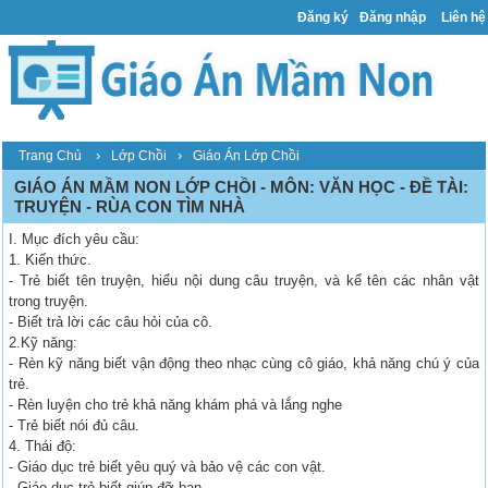
Đăng ký
Đăng nhập
Liên hệ
›
›
Trang Chủ
Lớp Chồi
Giáo Án Lớp Chồi
GIÁO ÁN MẦM NON LỚP CHỒI - MÔN: VĂN HỌC - ĐỀ TÀI:
TRUYỆN - RÙA CON TÌM NHÀ
I. Mục đích yêu cầu:
1. Kiến thức.
- Trẻ biết tên truyện, hiểu nội dung câu truyện, và kể tên các nhân vật
trong truyện.
- Biết trả lời các câu hỏi của cô.
2.Kỹ năng:
- Rèn kỹ năng biết vận động theo nhạc cùng cô giáo, khả năng chú ý của
trẻ.
- Rèn luyện cho trẻ khả năng khám phá và lắng nghe
- Trẻ biết nói đủ câu.
4. Thái độ:
- Giáo dục trẻ biết yêu quý và bảo vệ các con vật.
- Giáo dục trẻ biết giúp đỡ bạn.