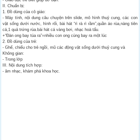
II. Chuẩn bị:
1. Đồ dùng của cô giáo:
- Máy tính, nội dung câu chuyện trên slide, mô hình thuỷ cung, các con
vật sống dưới nước, hình rối, bài hát “rì rà rì rầm”,quần áo rùa,nàng tiên
cá,1 quả trứng rùa.bài hát cá vàng bơi, nhạc hoà tấu.
+“Đàn ong bay túa ra”=nhiều con ong cùng bay ra một lúc
2. Đồ dùng của trẻ:
- Ghế, chiếu cho trẻ ngồì, mũ các động vật sống dưới thuỷ cung và
Không gian:
- Trong lớp
III. Nội dung tích hợp:
- âm nhạc, khám phá khoa học.