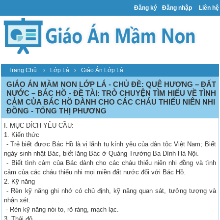
Đăng ký
Đăng nhập
Liên hệ
›
›
Trang Chủ
Lớp Lá
Giáo Án Lớp Lá
GIÁO ÁN MẦM NON LỚP LÁ - CHỦ ĐỀ: QUÊ HƯƠNG – ĐẤT
NƯỚC – BÁC HỒ - ĐỀ TÀI: TRÒ CHUYỆN TÌM HIỂU VỀ TÌNH
CẢM CỦA BÁC HỒ DÀNH CHO CÁC CHÁU THIẾU NIÊN NHI
ĐỒNG - TỐNG THỊ PHƯƠNG
I. MỤC ĐÍCH YÊU CẦU:
1. Kiến thức
- Trẻ biết được Bác Hồ là vị lãnh tụ kính yêu của dân tộc Việt Nam; Biết
ngày sinh nhật Bác, biết lăng Bác ở Quảng Trường Ba Đình Hà Nội.
- Biết tình cảm của Bác dành cho các cháu thiếu niên nhi đồng và tình
cảm của các cháu thiếu nhi mọi miền đất nước đối với Bác Hồ.
2. Kỹ năng
- Rèn kỹ năng ghi nhớ có chủ định, kỹ năng quan sát, tưởng tượng và
nhận xét.
- Rèn kỹ năng nói to, rõ ràng, mạch lạc.
3. Thái độ