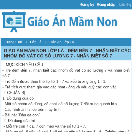
Đăng ký
Đăng nhập
Liên hệ
›
›
Trang Chủ
Lớp Lá
Giáo Án Lớp Lá
GIÁO ÁN MẦM NON LỚP LÁ - ĐẾM ĐẾN 7 - NHẬN BIẾT CÁC
NHÓM ĐỒ VẬT CÓ SỐ LƯỢNG 7 - NHẬN BIẾT SỐ 7
I. MỤC ĐÍCH YÊU CẦU
- Trẻ đếm đến 7, nhận biết các nhóm đồ vật có số lượng 7 và nhận biết
số 7.
- Trẻ đếm được theo thứ tự từ 1 - 7 và xếp tương ứng 1 - 1.
- Trẻ tích cực tham gia vào các hoạt động và yêu quý các con vật.
II. CHUẨN BỊ
1. Đồ dùng của cô
- Một số nhóm đồ dùng, đồ chơi có số lượng 7 đặt xung quanh lớp.
- Các hình ảnh slide trên máy tính.
- Bài hát “Đàn gà con”
2. Đồ dùng của trẻ
- Mỗi trẻ con 7 cá, 7 con mèo và thẻ số từ 1 - 7.
- Một ao cá, 6 cần câu và 1 số cá có gắn số lượng 5 - 6 - 7chấm tròn và