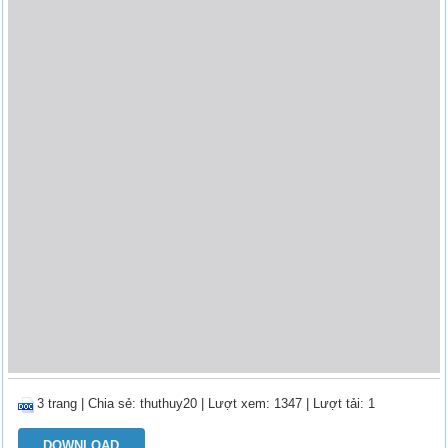
3 trang
|
Chia sẻ:
thuthuy20
| Lượt xem: 1347
| Lượt tải: 1
DOWNLOAD