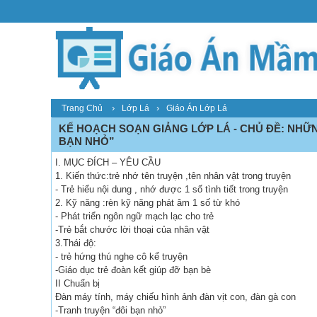
›
›
Trang Chủ
Lớp Lá
Giáo Án Lớp Lá
KẾ HOẠCH SOẠN GIẢNG LỚP LÁ - CHỦ ĐỀ: NHỮN
BẠN NHỎ”
I. MỤC ĐÍCH – YÊU CẦU
1. Kiến thức:trẻ nhớ tên truyện ,tên nhân vật trong truyện
- Trẻ hiểu nội dung , nhớ được 1 số tình tiết trong truyện
2. Kỹ năng :rèn kỹ năng phát âm 1 số từ khó
- Phát triển ngôn ngữ mạch lạc cho trẻ
-Trẻ bắt chước lời thoại của nhân vật
3.Thái độ:
- trẻ hứng thú nghe cô kể truyện
-Giáo dục trẻ đoàn kết giúp đỡ bạn bè
II Chuẩn bị
Đàn máy tính, máy chiếu hình ảnh đàn vịt con, đàn gà con
-Tranh truyện “đôi bạn nhỏ”