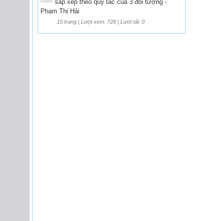
sắp xếp theo quy tắc của 3 đối tượng -
Phạm Thị Hải
15 trang | Lượt xem: 728 | Lượt tải: 0