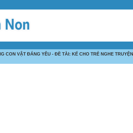
G CON VẬT ĐÁNG YÊU - ĐỀ TÀI: KỂ CHO TRẺ NGHE TRUYỆN