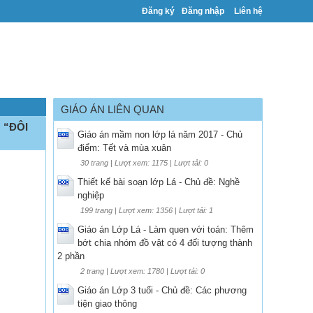
Đăng ký
Đăng nhập
Liên hệ
GIÁO ÁN LIÊN QUAN
 “ĐÔI
Giáo án mầm non lớp lá năm 2017 - Chủ
điểm: Tết và mùa xuân
30 trang | Lượt xem: 1175 | Lượt tải: 0
Thiết kế bài soạn lớp Lá - Chủ đề: Nghề
nghiệp
199 trang | Lượt xem: 1356 | Lượt tải: 1
Giáo án Lớp Lá - Làm quen với toán: Thêm
bớt chia nhóm đồ vật có 4 đối tượng thành
2 phần
2 trang | Lượt xem: 1780 | Lượt tải: 0
Giáo án Lớp 3 tuổi - Chủ đề: Các phương
tiện giao thông