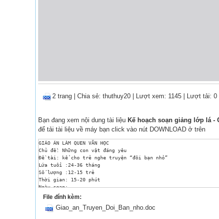
2 trang
|
Chia sẻ:
thuthuy20
| Lượt xem: 1145
| Lượt tải: 0
Bạn đang xem nội dung tài liệu
Kế hoạch soạn giảng lớp lá - 
để tải tài liệu về máy bạn click vào nút DOWNLOAD ở trên
GIÁO ÁN LÀM QUEN VĂN HỌC

Chủ đề: Những con vật đáng yêu

Đề tài: kể cho trẻ nghe truyện “đôi bạn nhỏ”

Lứa tuổi :24-36 tháng

Số lượng :12-15 trẻ

Thời gian: 15-20 phút

Ngày soạn:

Ngày dạy:

File đính kèm:
Người dạy: 

Giao_an_Truyen_Doi_Ban_nho.doc
I. MỤC ĐÍCH – YÊU CẦU

1. Kiến thức:trẻ nhớ tên truyện ,tên nhân vật trong truyện 
