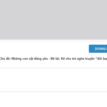
DOWNL
Chủ đề: Những con vật đáng yêu - Đề tài: Kể cho trẻ nghe truyện “đôi b