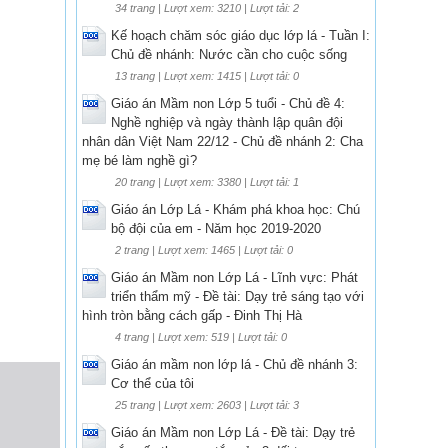
34 trang | Lượt xem: 3210 | Lượt tải: 2
Kế hoạch chăm sóc giáo dục lớp lá - Tuần I:
Chủ đề nhánh: Nước cần cho cuộc sống
13 trang | Lượt xem: 1415 | Lượt tải: 0
Giáo án Mầm non Lớp 5 tuổi - Chủ đề 4:
Nghề nghiệp và ngày thành lập quân đội
nhân dân Việt Nam 22/12 - Chủ đề nhánh 2: Cha
mẹ bé làm nghề gì?
20 trang | Lượt xem: 3380 | Lượt tải: 1
Giáo án Lớp Lá - Khám phá khoa học: Chú
bộ đội của em - Năm học 2019-2020
2 trang | Lượt xem: 1465 | Lượt tải: 0
Giáo án Mầm non Lớp Lá - Lĩnh vực: Phát
triển thẩm mỹ - Đề tài: Dạy trẻ sáng tạo với
hình tròn bằng cách gấp - Đinh Thị Hà
4 trang | Lượt xem: 519 | Lượt tải: 0
Giáo án mầm non lớp lá - Chủ đề nhánh 3:
Cơ thể của tôi
25 trang | Lượt xem: 2603 | Lượt tải: 3
Giáo án Mầm non Lớp Lá - Đề tài: Dạy trẻ