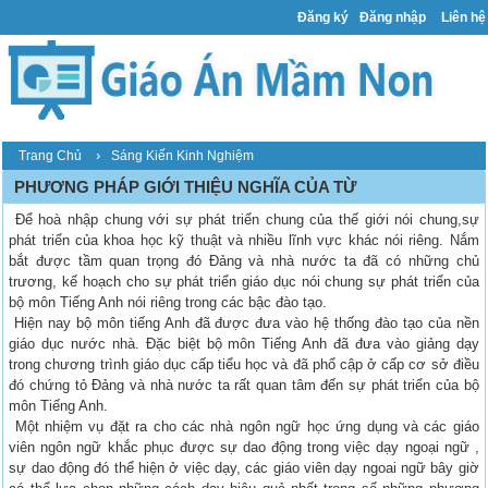
Đăng ký
Đăng nhập
Liên hệ
›
Trang Chủ
Sáng Kiến Kinh Nghiệm
PHƯƠNG PHÁP GIỚI THIỆU NGHĨA CỦA TỪ
Để hoà nhập chung với sự phát triển chung của thế giới nói chung,sự
phát triển của khoa học kỹ thuật và nhiều lĩnh vực khác nói riêng. Nắm
bắt được tầm quan trọng đó Đảng và nhà nước ta đã có những chủ
trương, kế hoạch cho sự phát triển giáo dục nói chung sự phát triển của
bộ môn Tiếng Anh nói riêng trong các bậc đào tạo.
Hiện nay bộ môn tiếng Anh đã được đưa vào hệ thống đào tạo của nền
giáo dục nước nhà. Đặc biệt bộ môn Tiếng Anh đã đưa vào giảng dạy
trong chương trình giáo dục cấp tiểu học và đã phổ cập ở cấp cơ sở điều
đó chứng tỏ Đảng và nhà nước ta rất quan tâm đến sự phát triển của bộ
môn Tiếng Anh.
Một nhiệm vụ đặt ra cho các nhà ngôn ngữ học ứng dụng và các giáo
viên ngôn ngữ khắc phục được sự dao động trong việc dạy ngoại ngữ ,
sự dao động đó thể hiện ở việc dạy, các giáo viên dạy ngoai ngữ bây giờ