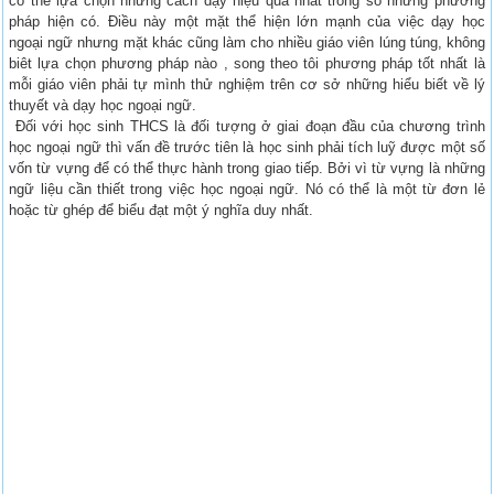
có thể lựa chọn những cách dạy hiệu quả nhất trong số những phương
pháp hiện có. Điều này một mặt thể hiện lớn mạnh của việc dạy học
ngoại ngữ nhưng mặt khác cũng làm cho nhiều giáo viên lúng túng, không
biêt lựa chọn phương pháp nào , song theo tôi phương pháp tốt nhất là
mỗi giáo viên phải tự mình thử nghiệm trên cơ sở những hiểu biết về lý
thuyết và dạy học ngoại ngữ.
Đối với học sinh THCS là đối tượng ở giai đoạn đầu của chương trình
học ngoại ngữ thì vấn đề trước tiên là học sinh phải tích luỹ được một số
vốn từ vựng để có thể thực hành trong giao tiếp. Bởi vì từ vựng là những
ngữ liệu cần thiết trong việc học ngoại ngữ. Nó có thể là một từ đơn lẻ
hoặc từ ghép để biểu đạt một ý nghĩa duy nhất.