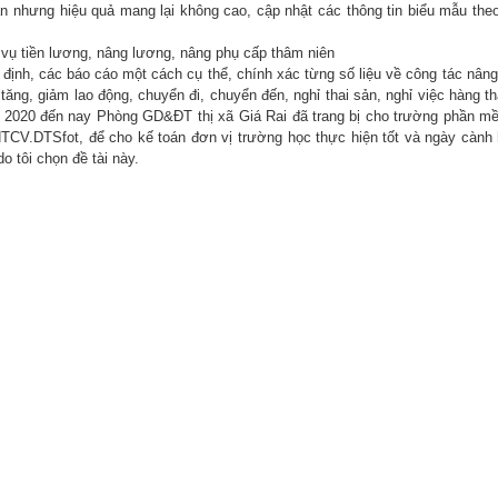
an nhưng hiệu quả mang lại không cao, cập nhật các thông tin biểu mẫu theo
p vụ tiền lương, nâng lương, nâng phụ cấp thâm niên
định, các báo cáo một cách cụ thể, chính xác từng số liệu về công tác nâng
ng, giảm lao động, chuyển đi, chuyển đến, nghỉ thai sản, nghỉ việc hàng th
ăm 2020 đến nay Phòng GD&ĐT thị xã Giá Rai đã trang bị cho trường phần m
HTCV.DTSfot, để cho kế toán đơn vị trường học thực hiện tốt và ngày cành 
 tôi chọn đề tài này.