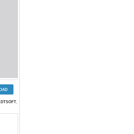
OAD
V.DTSOFT
,