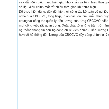
vậy dẫn đến việc thực hiện gặp khó khắn và tốn nhiều thời gi
số liệu điều chỉnh mất rất nhiều thời gian khi thực hiện.
Để thực hiện đúng, đầy đủ, kịp thời công tác kế toán về nghiệ
nghề của CBCCVC, tổng hợp, in ấn các loại biểu mẫu theo quy 
chung và công tác quản lý tiền lương của từng CBCCVC; việc tă
một công việc rất quan trong. Xuất phát từ những trăn trở n
hệ thống thông tin cán bộ công chức viên chức - Tiền lương 
hơn về hệ thống tiền lương của CBCCVC đây cũng chính là lý do