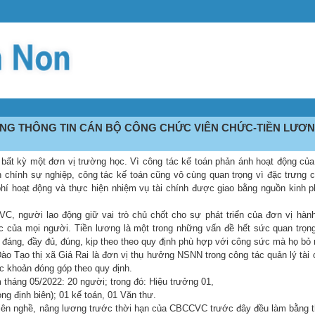
NG THÔNG TIN CÁN BỘ CÔNG CHỨC VIÊN CHỨC-TIỀN LƯƠ
 bất kỳ một đơn vị trường học. Vì công tác kế toán phản ánh hoạt động của
chính sự nghiệp, công tác kế toán cũng vô cùng quan trọng vì đặc trưng 
phí hoạt động và thực hiện nhiệm vụ tài chính được giao bằng nguồn kinh p
VC, người lao động giữ vai trò chủ chốt cho sự phát triển của đơn vị hàn
iệc của mọi người. Tiền lương là một trong những vấn đề hết sức quan trọng
áng, đầy đủ, đúng, kịp theo theo quy định phù hợp với công sức mà họ bỏ 
 Tạo thị xã Giá Rai là đơn vị thụ hưởng NSNN trong công tác quản lý tài 
ác khoản đóng góp theo quy định.
tháng 05/2022: 20 người; trong đó: Hiệu trưởng 01,
ng định biên); 01 kế toán, 01 Văn thư.
 niên nghề, nâng lương trước thời hạn của CBCCVC trước đây đều làm bằng t