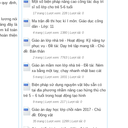
Một số biện pháp nâng cao công tác duy trì
 quy định,
sĩ số lớp cho trẻ 5-6 tuổi
17 trang | Lượt xem: 228 | Lượt tải: 0
 lương nói
Ma trận đề thi học kì I môn: Giáo dục công
áng đây là
dân - Lớp: 11
ềm kế toán
4 trang | Lượt xem: 1380 | Lượt tải: 0
hoàn thiện
Giáo án lớp nhà trẻ - Hoạt động: Kỹ năng tự
phục vụ - Đề tài: Dạy trẻ tập mang tất - Chủ
đề: Bản thân
2 trang | Lượt xem: 7763 | Lượt tải: 0
Giáo án mầm non lớp nhà trẻ - Đề tài: Ném
xa bằng một tay, chạy nhanh nhặt bao cát
5 trang | Lượt xem: 1831 | Lượt tải: 0
Biện pháp sử dụng nguyên vật liệu sẵn có
tại địa phương nhằm nâng cao hứng thú cho
trẻ 5 – 6 tuổi trong hoạt động tạo hình
9 trang | Lượt xem: 217 | Lượt tải: 0
Giáo án dạy học lớp chồi năm 2017 - Chủ
đề: Động vật
35 trang | Lượt xem: 1299 | Lượt tải: 0