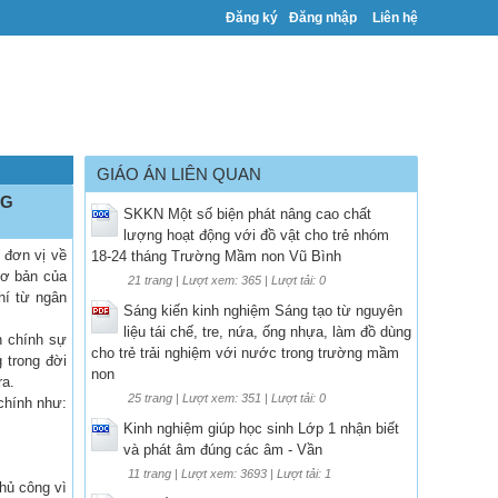
Đăng ký
Đăng nhập
Liên hệ
GIÁO ÁN LIÊN QUAN
NG
SKKN Một số biện phát nâng cao chất
lượng hoạt động với đồ vật cho trẻ nhóm
 đơn vị về
18-24 tháng Trường Mầm non Vũ Bình
cơ bản của
21 trang | Lượt xem: 365 | Lượt tải: 0
hí từ ngân
Sáng kiến kinh nghiệm Sáng tạo từ nguyên
liệu tái chế, tre, nứa, ống nhựa, làm đồ dùng
h chính sự
cho trẻ trải nghiệm với nước trong trường mầm
 trong đời
non
ra.
25 trang | Lượt xem: 351 | Lượt tải: 0
chính như:
Kinh nghiệm giúp học sinh Lớp 1 nhận biết
và phát âm đúng các âm - Vần
11 trang | Lượt xem: 3693 | Lượt tải: 1
hủ công vì