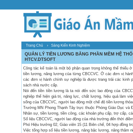
›
Trang Chủ
Sáng Kiến Kinh Nghiệm
QUẢN LÝ TIỀN LƯƠNG BẰNG PHẦN MỀM HỆ THỐ
HTCV.DTSOFT
Công tác kế toán là một bộ phận quan trọng không thể thiếu ở
tiền lương, nâng lương của từng CBCCVC. Ở các đơn vị hành 
các đơn vị hành chính sự nghiệp là được trang trải các kinh 
sách nhà nước cấp.
Nói đến tiền tiền lương là ta nói đến sức lao động của CBCC
nghiệp thể hiện giá trị, năng lực, chất lượng, hiệu quả làm v
sống của CBCCVC, người lao động một chế độ tiền lương thỏa đ
Trường MN Phong Thạnh Tây trực thuộc Phòng Giáo Dục và Đào
Nhân sự, tiền lương, tiền công, các khoản phụ cấp, trợ cấp, c
Số liệu CBCCVC, người lao động của nhà trường đến thời điềm 
Phó Hiệu trưởng 02, Giáo viên 15 (11 Biên chế, 04 hợp đồng tro
Việc tổng hợp số liệu tiền lương, nâng bậc lương, nâng thâm