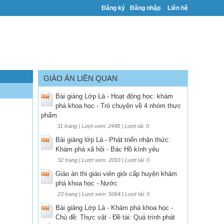
Đăng ký
Đăng nhập
Liên hệ
GIÁO ÁN LIÊN QUAN
Bài giảng Lớp Lá - Hoạt động học: khám
phá khoa học - Trò chuyện về 4 nhóm thực
phẩm
11 trang | Lượt xem: 2448 | Lượt tải: 0
Bài giảng lớp Lá - Phát triển nhận thức:
Khám phá xã hội - Bác Hồ kính yêu
32 trang | Lượt xem: 2093 | Lượt tải: 0
Giáo án thi giáo viên giỏi cấp huyện khám
phá khoa học - Nước
23 trang | Lượt xem: 5064 | Lượt tải: 0
Bài giảng Lớp Lá - Khám phá khoa học -
Chủ đề: Thực vật - Đề tài: Quá trình phát