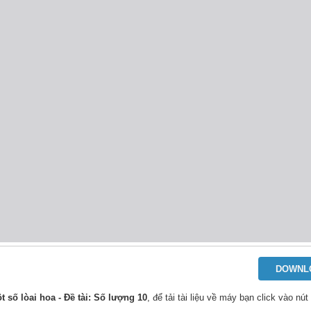
DOWNL
t số lòai hoa - Đề tài: Số lượng 10
, để tải tài liệu về máy bạn click vào nút