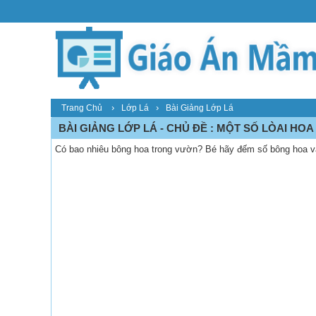
›
›
Trang Chủ
Lớp Lá
Bài Giảng Lớp Lá
BÀI GIẢNG LỚP LÁ - CHỦ ĐỀ : MỘT SỐ LÒAI HOA 
Có bao nhiêu bông hoa trong vườn? Bé hãy đếm số bông hoa và