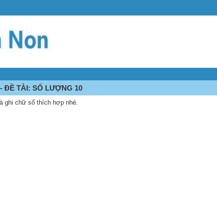
- ĐỀ TÀI: SỐ LƯỢNG 10
 ghi chữ số thích hợp nhé.