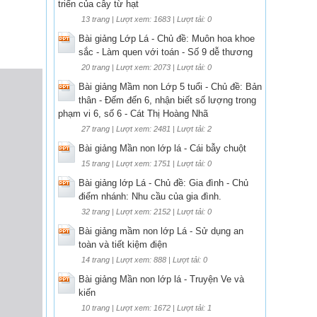
triển của cây từ hạt
13 trang | Lượt xem: 1683 | Lượt tải: 0
Bài giảng Lớp Lá - Chủ đề: Muôn hoa khoe
sắc - Làm quen với toán - Số 9 dễ thương
20 trang | Lượt xem: 2073 | Lượt tải: 0
Bài giảng Mầm non Lớp 5 tuổi - Chủ đề: Bản
thân - Đếm đến 6, nhận biết số lượng trong
phạm vi 6, số 6 - Cát Thị Hoàng Nhã
27 trang | Lượt xem: 2481 | Lượt tải: 2
Bài giảng Mần non lớp lá - Cái bẫy chuột
15 trang | Lượt xem: 1751 | Lượt tải: 0
Bài giảng lớp Lá - Chủ đề: Gia đình - Chủ
điểm nhánh: Nhu cầu của gia đình.
32 trang | Lượt xem: 2152 | Lượt tải: 0
Bài giảng mầm non lớp Lá - Sử dụng an
toàn và tiết kiệm điện
14 trang | Lượt xem: 888 | Lượt tải: 0
Bài giảng Mần non lớp lá - Truyện Ve và
kiến
10 trang | Lượt xem: 1672 | Lượt tải: 1