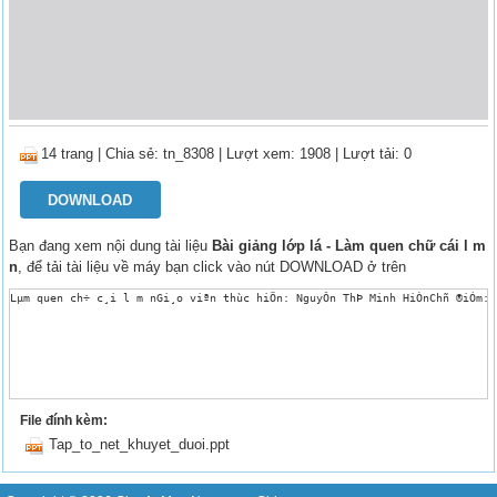
14 trang
|
Chia sẻ:
tn_8308
| Lượt xem: 1908
| Lượt tải: 0
DOWNLOAD
Bạn đang xem nội dung tài liệu
Bài giảng lớp lá - Làm quen chữ cái l m
n
, để tải tài liệu về máy bạn click vào nút DOWNLOAD ở trên
Lµm quen ch÷ c¸i l m nGi¸o viªn thùc hiÖn: NguyÔn ThÞ Minh HiÒnChñ ®iÓm: 
File đính kèm:
Tap_to_net_khuyet_duoi.ppt