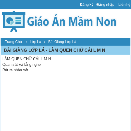
Đăng ký
Đăng nhập
Liên hệ
›
›
Trang Chủ
Lớp Lá
Bài Giảng Lớp Lá
BÀI GIẢNG LỚP LÁ - LÀM QUEN CHỮ CÁI L M N
LÀM QUEN CHỮ CÁI L M N
Quan sát và lắng nghe
Rút ra nhận xét