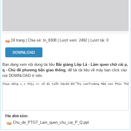
19 trang
|
Chia sẻ:
tn_8308
| Lượt xem: 2492
| Lượt tải: 0
DOWNLOAD
Bạn đang xem nội dung tài liệu
Bài giảng Lớp Lá - Làm quen chữ cái p,
q - Chủ đề phương tiện giao thông
, để tải tài liệu về máy bạn click vào
nút DOWNLOAD ở trên
Chµo mõng c¸c thÇy c« vÒ dù tiÕt häcGV:Đỗ Thị LanTrường Mầm non Phúc Th
File đính kèm:
Chu_de_PTGT_Lam_quen_chu_cai_P_Q.ppt