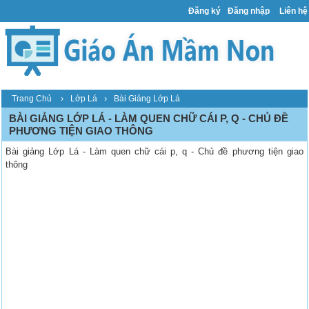
Đăng ký
Đăng nhập
Liên hệ
›
›
Trang Chủ
Lớp Lá
Bài Giảng Lớp Lá
BÀI GIẢNG LỚP LÁ - LÀM QUEN CHỮ CÁI P, Q - CHỦ ĐỀ
PHƯƠNG TIỆN GIAO THÔNG
Bài giảng Lớp Lá - Làm quen chữ cái p, q - Chủ đề phương tiện giao
thông