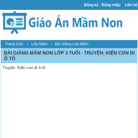
Đăng ký
Đăng nhập
Liên hệ
›
›
Trang Chủ
Lớp Mầm
Bài Giảng Lớp Mầm
BÀI GIẢNG MẦM NON LỚP 3 TUỔI - TRUYỆN: KIẾN CON ĐI
Ô TÔ
Truyện: Kiến con đi ô tô