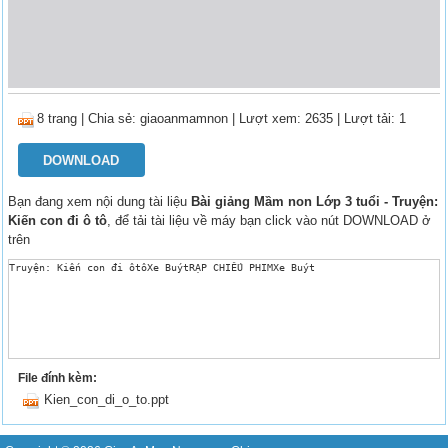
8 trang
|
Chia sẻ:
giaoanmamnon
| Lượt xem: 2635
| Lượt tải: 1
DOWNLOAD
Bạn đang xem nội dung tài liệu
Bài giảng Mầm non Lớp 3 tuổi - Truyện:
Kiến con đi ô tô
, để tải tài liệu về máy bạn click vào nút DOWNLOAD ở
trên
Truyện: Kiến con đi ôtôXe BuýtRẠP CHIẾU PHIMXe Buýt
File đính kèm:
Kien_con_di_o_to.ppt