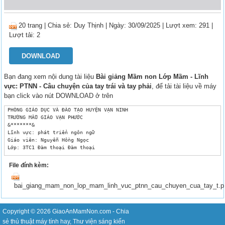
20 trang
|
Chia sẻ:
Duy Thịnh
| Ngày: 30/09/2025
| Lượt xem: 291
|
Lượt tải: 2
DOWNLOAD
Bạn đang xem nội dung tài liệu
Bài giảng Mầm non Lớp Mầm - Lĩnh
vực: PTNN - Câu chuyện của tay trái và tay phải
, để tải tài liệu về máy
bạn click vào nút DOWNLOAD ở trên
 PHÒNG GIÁO DỤC VÀ ĐÀO TẠO HUYỆN VẠN NINH

 TRƯỜNG MẪU GIÁO VẠN PHƯỚC

 &*******&

 Lĩnh vực: phát triển ngôn ngữ

 Giáo viên: Nguyễn Hồng Ngọc 

 Lớp: 3TC1 Đàm thoại Đàm thoại 
File đính kèm:
bai_giang_mam_non_lop_mam_linh_vuc_ptnn_cau_chuyen_cua_tay_t.p
Copyright © 2026
GiaoAnMamNon.com
- Chia
sẻ
thủ thuật máy tính
hay,
Thư viện sáng kiến