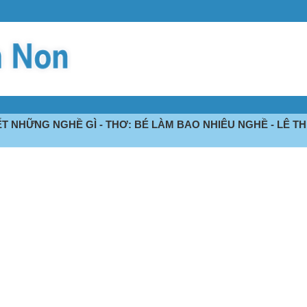
IẾT NHỮNG NGHỀ GÌ - THƠ: BÉ LÀM BAO NHIÊU NGHỀ - LÊ T