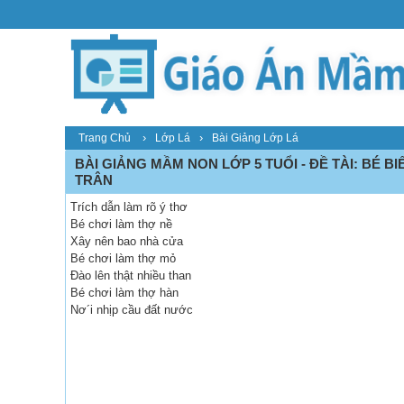
›
›
Trang Chủ
Lớp Lá
Bài Giảng Lớp Lá
BÀI GIẢNG MẦM NON LỚP 5 TUỔI - ĐỀ TÀI: BÉ B
TRÂN
Trích dẫn làm rõ ý thơ
Bé chơi làm thợ nề
Xây nên bao nhà cửa
Bé chơi làm thợ mỏ
Đào lên thật nhiều than
Bé chơi làm thợ hàn
Nơ´i nhịp cầu đất nước