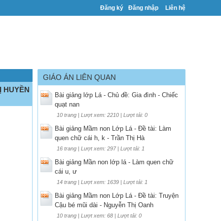
Đăng ký
Đăng nhập
Liên hệ
GIÁO ÁN LIÊN QUAN
HỊ HUYỀN
Bài giảng lớp Lá - Chủ đề: Gia đình - Chiếc
quạt nan
10 trang | Lượt xem: 2210 | Lượt tải: 0
Bài giảng Mầm non Lớp Lá - Đề tài: Làm
quen chữ cái h, k - Trần Thị Hà
16 trang | Lượt xem: 297 | Lượt tải: 1
Bài giảng Mần non lớp lá - Làm quen chữ
cái u, ư
14 trang | Lượt xem: 1639 | Lượt tải: 1
Bài giảng Mầm non Lớp Lá - Đề tài: Truyện
Cậu bé mũi dài - Nguyễn Thị Oanh
10 trang | Lượt xem: 68 | Lượt tải: 0