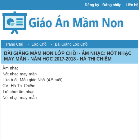
Đăng ký
Đăng nhập
Liên hệ
›
›
Trang Chủ
Lớp Chồi
Bài Giảng Lớp Chồi
BÀI GIẢNG MẦM NON LỚP CHỒI - ÂM NHẠC: NỐT NHẠC
MAY MẮN - NĂM HỌC 2017-2018 - HÀ THỊ CHIỀM
Âm nhạc
Nốt nhạc may mắn
Lứa tuổi: Mẫu giáo Nhỡ (4-5 tuổi)
GV: Hà Thị Chiềm
Trò chơi âm nhạc
Nốt nhạc may mắn