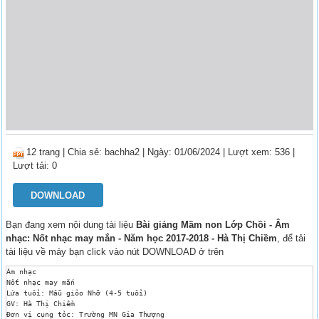
12 trang
|
Chia sẻ:
bachha2
| Ngày: 01/06/2024
| Lượt xem: 536
|
Lượt tải: 0
DOWNLOAD
Bạn đang xem nội dung tài liệu
Bài giảng Mầm non Lớp Chồi - Âm
nhạc: Nốt nhạc may mắn - Năm học 2017-2018 - Hà Thị Chiềm
, để tải
tài liệu về máy bạn click vào nút DOWNLOAD ở trên
Âm nhạc 

Nốt nhạc may mắn 

Lứa tuổi: Mẫu giỏo Nhỡ (4-5 tuổi) 

GV: Hà Thị Chiềm 

Đơn vị cụng tỏc: Trường MN Gia Thượng 
