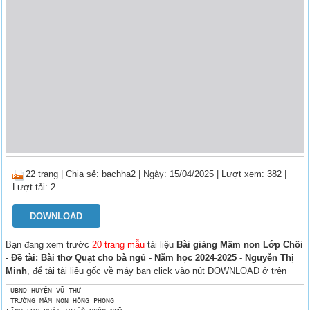
22 trang
|
Chia sẻ:
bachha2
| Ngày: 15/04/2025
| Lượt xem: 382
|
Lượt tải: 2
DOWNLOAD
Bạn đang xem trước
20 trang mẫu
tài liệu
Bài giảng Mầm non Lớp Chồi
- Đề tài: Bài thơ Quạt cho bà ngủ - Năm học 2024-2025 - Nguyễn Thị
Minh
, để tải tài liệu gốc về máy bạn click vào nút DOWNLOAD ở trên
 UBND HUYỆN VŨ THƯ

 TRƯỜNG MẦM NON HỒNG PHONG
