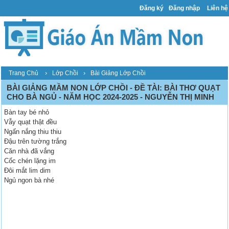
Đăng ký
Đăng nhập
Liên hệ
›
›
Trang Chủ
Lớp Chồi
Bài Giảng Lớp Chồi
BÀI GIẢNG MẦM NON LỚP CHỒI - ĐỀ TÀI: BÀI THƠ QUẠT
CHO BÀ NGỦ - NĂM HỌC 2024-2025 - NGUYỄN THỊ MINH
Bàn tay bé nhỏ
Vẫy quạt thật đều
Ngấn nắng thiu thiu
Đậu trên tường trắng
Căn nhà đã vắng
Cốc chén lặng im
Đôi mắt lim dim
Ngủ ngon bà nhé