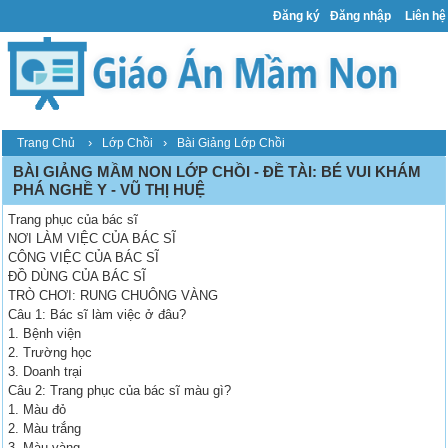
Đăng ký
Đăng nhập
Liên hệ
›
›
Trang Chủ
Lớp Chồi
Bài Giảng Lớp Chồi
BÀI GIẢNG MẦM NON LỚP CHỒI - ĐỀ TÀI: BÉ VUI KHÁM
PHÁ NGHỀ Y - VŨ THỊ HUỆ
Trang phục của bác sĩ
NƠI LÀM VIỆC CỦA BÁC SĨ
CÔNG VIỆC CỦA BÁC SĨ
ĐỒ DÙNG CỦA BÁC SĨ
TRÒ CHƠI: RUNG CHUÔNG VÀNG
Câu 1: Bác sĩ làm việc ở đâu?
1. Bệnh viện
2. Trường học
3. Doanh trại
Câu 2: Trang phục của bác sĩ màu gì?
1. Màu đỏ
2. Màu trắng
3. Màu vàng