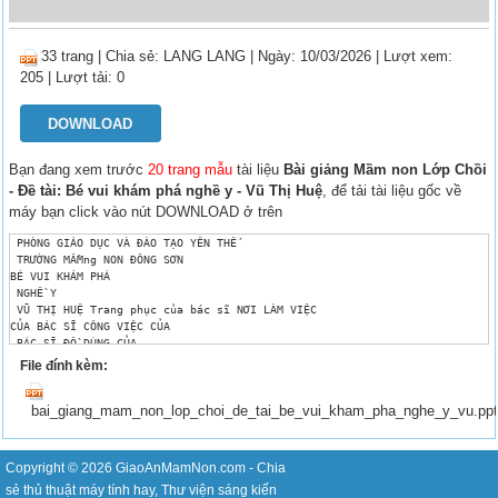
33 trang
|
Chia sẻ:
LANG LANG
| Ngày: 10/03/2026
| Lượt xem:
205
| Lượt tải: 0
DOWNLOAD
Bạn đang xem trước
20 trang mẫu
tài liệu
Bài giảng Mầm non Lớp Chồi
- Đề tài: Bé vui khám phá nghề y - Vũ Thị Huệ
, để tải tài liệu gốc về
máy bạn click vào nút DOWNLOAD ở trên
 PHÒNG GIÁO DỤC VÀ ĐÀO TẠO YÊN THẾ

 TRƯỜNG MẦMng NON ĐÔNG SƠN

BÉ VUI KHÁM PHÁ

 NGHỀ Y

 VŨ THỊ HUỆ Trang phục của bác sĩ NƠI LÀM VIỆC 

CỦA BÁC SĨ CÔNG VIỆC CỦA 

 BÁC SĨ ĐỒ DÙNG CỦA 

 BÁC SĨ 
File đính kèm:
bai_giang_mam_non_lop_choi_de_tai_be_vui_kham_pha_nghe_y_vu.pp
Copyright © 2026
GiaoAnMamNon.com
- Chia
sẻ
thủ thuật máy tính
hay,
Thư viện sáng kiến