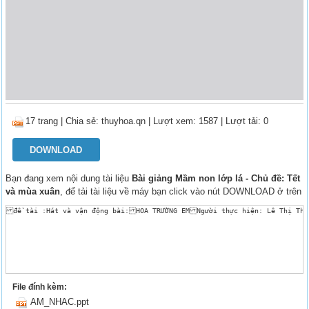
17 trang
|
Chia sẻ:
thuyhoa.qn
| Lượt xem: 1587
| Lượt tải: 0
DOWNLOAD
Bạn đang xem nội dung tài liệu
Bài giảng Mầm non lớp lá - Chủ đề: Tết
và mùa xuân
, để tải tài liệu về máy bạn click vào nút DOWNLOAD ở trên
đề tài :Hát và vận động bài:HOA TRƯỜNG EMNgười thực hiện: Lê Thị Thủ
File đính kèm:
AM_NHAC.ppt