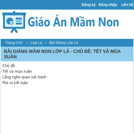
Đăng ký
Đăng nhập
Liên hệ
›
›
Trang Chủ
Lớp Lá
Bài Giảng Lớp Lá
BÀI GIẢNG MẦM NON LỚP LÁ - CHỦ ĐỀ: TẾT VÀ MÙA
XUÂN
Chủ đề:
Tết và mùa xuân
Lắng nghe quan sát tranh
Rút ra kết luận