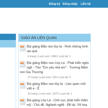
Đăng ký
Đăng nhập
Liên hệ
GIÁO ÁN LIÊN QUAN
Bài giảng Mần non lớp lá - Hình những hình
rau quả
6 trang | Lượt xem: 1469 | Lượt tải: 1
Bài giảng Mầm non Lớp Lá - Phát triển ngôn
ngữ - Thơ "Em yêu nhà em" - Trường Mầm
non Gia Thượng
27 trang | Lượt xem: 529 | Lượt tải: 0
Bài giảng Mầm non lớp lá - Làm quen chữ
viết e - Ê
10 trang | Lượt xem: 1573 | Lượt tải: 1
Bài giảng Lớp Lá - Lĩnh vực phát triển thẩm
mỹ - Chủ đề: Nghành nghề - Đề tài: Vẽ hoa