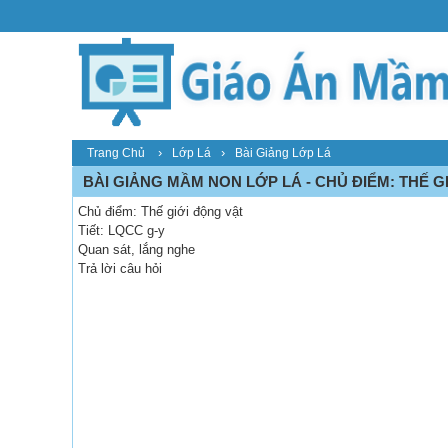
›
›
Trang Chủ
Lớp Lá
Bài Giảng Lớp Lá
BÀI GIẢNG MẦM NON LỚP LÁ - CHỦ ĐIỂM: THẾ GI
Chủ điểm: Thế giới động vật
Tiết: LQCC g-y
Quan sát, lắng nghe
Trả lời câu hỏi