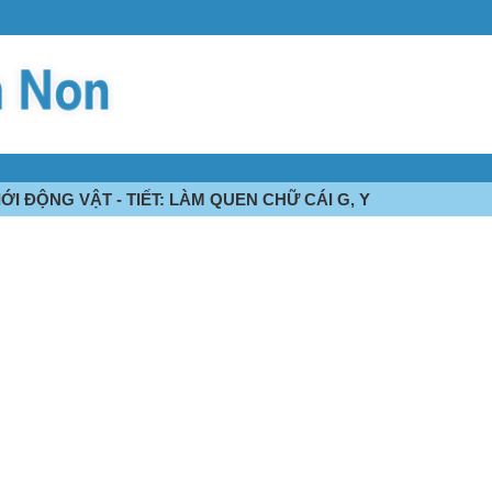
ỚI ĐỘNG VẬT - TIẾT: LÀM QUEN CHỮ CÁI G, Y