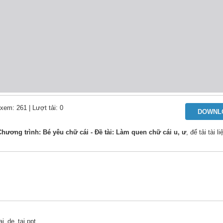
 xem: 261
| Lượt tải: 0
DOWNL
ương trình: Bé yêu chữ cái - Đề tài: Làm quen chữ cái u, ư
, để tải tài 
i_de_tai.ppt