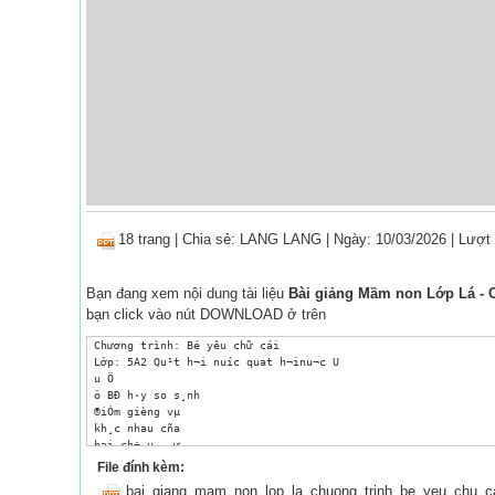
18 trang
|
Chia sẻ:
LANG LANG
| Ngày: 10/03/2026
| Lượt
Bạn đang xem nội dung tài liệu
Bài giảng Mầm non Lớp Lá - Ch
bạn click vào nút DOWNLOAD ở trên
 Chương trình: Bé yêu chữ cái

 Lớp: 5A2 Qu¹t h¬i nuíc quat h¬inu¬c U

 u Ö

 ö BÐ h·y so s¸nh 

 ®iÓm gièng vµ 

 kh¸c nhau cña 

 hai ch÷ u - ư

Quay l¹i

File đính kèm:
 Chuyển slde 

bai_giang_mam_non_lop_la_chuong_trinh_be_yeu_chu_ca
 Trë vÒ kế tiếp Giống nhau
