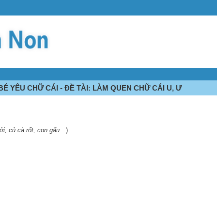
É YÊU CHỮ CÁI - ĐỀ TÀI: LÀM QUEN CHỮ CÁI U, Ư
i, củ cà rốt, con gấu
…).