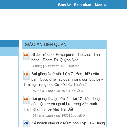
Đăng ký
Đăng nhập
Liên hệ
GIÁO ÁN LIÊN QUAN
Slide Trò chơi Powerpoint - Trò chơi: Thả
bóng - Phạm Thị Quỳnh Nga
4 trang | Lượt xem: 332 | Lượt tải: 0
Bài giảng Ngữ văn Lớp 7 - Đọc, hiểu văn
bản: Cuộc chia tay của những con búp bê -
Trường Trung học Cơ sở hòa Thuận 2
30 trang | Lượt xem: 802 | Lượt tải: 0
Bài giảng Địa lý Lớp 7 - Bài 12: Tác động
của nội lực và ngoại lực trong việc hình
thành địa hình bề Mặt Trái Đất
38 trang | Lượt xem: 1485 | Lượt tải: 0
Kế hoạch giáo dục Mầm non Lớp Lá - Tháng