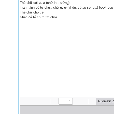
Thẻ chữ cái
u, ư
(chữ in thường).
Tranh ảnh có từ chứa chữ
u, ư
(ví dụ:
củ su su, quả bưởi, con
Thẻ chữ cho trẻ.
Nhạc để tổ chức trò chơi.