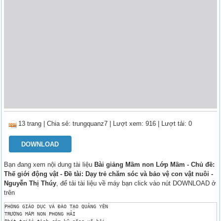
13 trang
|
Chia sẻ:
trungquanz7
| Lượt xem: 916
| Lượt tải: 0
DOWNLOAD
Bạn đang xem nội dung tài liệu
Bài giảng Mầm non Lớp Mầm - Chủ đề:
Thế giới động vật - Đề tài: Dạy trẻ chăm sóc và bảo vệ con vật nuôi -
Nguyễn Thị Thúy
, để tải tài liệu về máy bạn click vào nút DOWNLOAD ở
trên
PHÒNG GIÁO DỤC VÀ ĐÀO TẠO QUẢNG YÊN 

TRƯỜNG MẦM NON PHONG HẢI 
