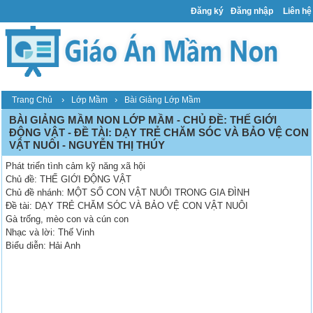
Đăng ký
Đăng nhập
Liên hệ
›
›
Trang Chủ
Lớp Mầm
Bài Giảng Lớp Mầm
BÀI GIẢNG MẦM NON LỚP MẦM - CHỦ ĐỀ: THẾ GIỚI
ĐỘNG VẬT - ĐỀ TÀI: DẠY TRẺ CHĂM SÓC VÀ BẢO VỆ CON
VẬT NUÔI - NGUYỄN THỊ THÚY
Phát triển tình cảm kỹ năng xã hội
Chủ đề: THẾ GIỚI ĐỘNG VẬT
Chủ đề nhánh: MỘT SỐ CON VẬT NUÔI TRONG GIA ĐÌNH
Đề tài: DẠY TRẺ CHĂM SÓC VÀ BẢO VỆ CON VẬT NUÔI
Gà trống, mèo con và cún con
Nhạc và lời: Thế Vinh
Biểu diễn: Hải Anh