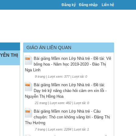
Đăng ký
Đăng nhập
Liên hệ
GIÁO ÁN LIÊN QUAN
YỄN THỊ
Bài giảng Mầm non Lớp Nhà trẻ - Đề tài: Vẽ
bông hoa - Năm học 2019-2020 - Đào Thị
Nga Linh
9 trang | Lượt xem: 377 | Lượt tải: 0
Bài giảng Mầm non Lớp Nhà trẻ - Đề tài:
Dạy trẻ kỹ năng chào hỏi cảm ơn xin lỗi -
Nguyễn Thị Hồng Hoa
21 trang | Lượt xem: 482 | Lượt tải: 0
Bài giảng Mầm non Lớp Nhà trẻ - Câu
chuyện: Thỏ con không vâng lời - Đặng Thị
Thu Hường
7 trang | Lượt xem: 2284 | Lượt tải: 1