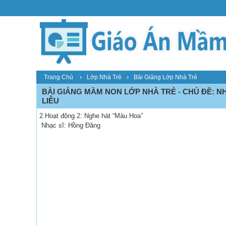
›
›
Trang Chủ
Lớp Nhà Trẻ
Bài Giảng Lớp Nhà Trẻ
BÀI GIẢNG MẦM NON LỚP NHÀ TRẺ - CHỦ ĐỀ: N
LIỄU
2.Hoạt động 2: Nghe hát “Màu Hoa”
Nhạc sĩ: Hồng Đăng