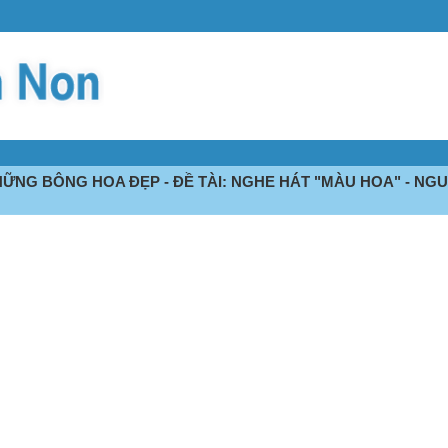
HỮNG BÔNG HOA ĐẸP - ĐỀ TÀI: NGHE HÁT "MÀU HOA" - NGU