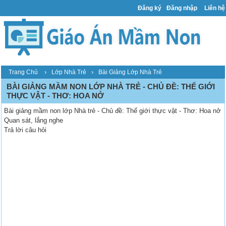
Đăng ký
Đăng nhập
Liên hệ
›
›
Trang Chủ
Lớp Nhà Trẻ
Bài Giảng Lớp Nhà Trẻ
BÀI GIẢNG MẦM NON LỚP NHÀ TRẺ - CHỦ ĐỀ: THẾ GIỚI
THỰC VẬT - THƠ: HOA NỞ
Bài giảng mầm non lớp Nhà trẻ - Chủ đề: Thế giới thực vật - Thơ: Hoa nở
Quan sát, lắng nghe
Trả lời câu hỏi