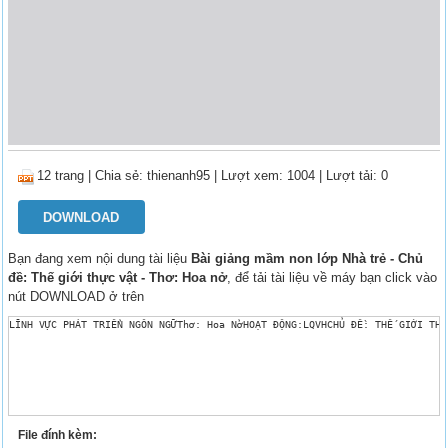
12 trang
|
Chia sẻ:
thienanh95
| Lượt xem: 1004
| Lượt tải: 0
DOWNLOAD
Bạn đang xem nội dung tài liệu
Bài giảng mầm non lớp Nhà trẻ - Chủ
đề: Thế giới thực vật - Thơ: Hoa nở
, để tải tài liệu về máy bạn click vào
nút DOWNLOAD ở trên
LĨNH VỰC PHÁT TRIỂN NGÔN NGỮThơ: Hoa NởHOẠT ĐỘNG:LQVHCHỦ ĐỀ: THẾ GIỚ
File đính kèm: