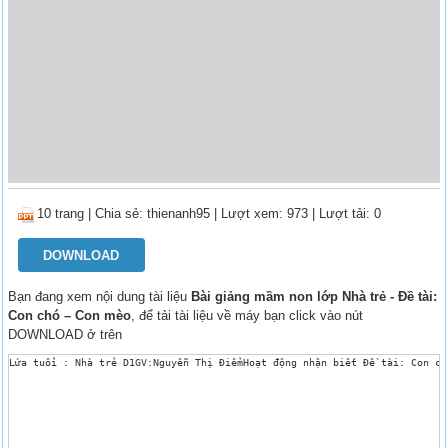
10 trang
|
Chia sẻ:
thienanh95
| Lượt xem: 973
| Lượt tải: 0
DOWNLOAD
Bạn đang xem nội dung tài liệu
Bài giảng mầm non lớp Nhà trẻ - Đề tài:
Con chó – Con mèo
, để tải tài liệu về máy bạn click vào nút
DOWNLOAD ở trên
Lứa tuổi : Nhà trẻ D1GV:Nguyễn Thị ĐiểmHoạt động nhận biết Đề tài: Con ch