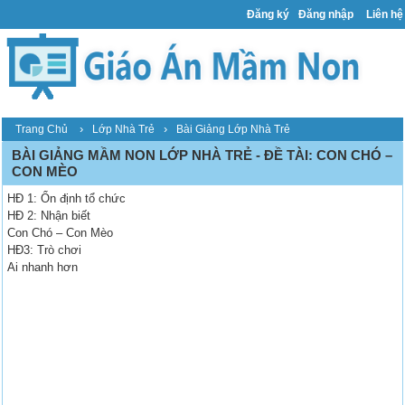
Đăng ký
Đăng nhập
Liên hệ
›
›
Trang Chủ
Lớp Nhà Trẻ
Bài Giảng Lớp Nhà Trẻ
BÀI GIẢNG MẦM NON LỚP NHÀ TRẺ - ĐỀ TÀI: CON CHÓ –
CON MÈO
HĐ 1: Ổn định tổ chức
HĐ 2: Nhận biết
Con Chó – Con Mèo
HĐ3: Trò chơi
Ai nhanh hơn