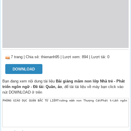
7 trang
|
Chia sẻ:
thienanh95
| Lượt xem: 894
| Lượt tải: 0
DOWNLOAD
Bạn đang xem nội dung tài liệu
Bài giảng mầm non lớp Nhà trẻ - Phát
triển ngôn ngữ - Đề tài: Quần, áo
, để tải tài liệu về máy bạn click vào
nút DOWNLOAD ở trên
PHÒNG GIÁO DỤC QUẬN BẮC TỪ LIÊMTrường mầm non Thượng CátPhát triển ngôn n