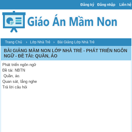
Đăng ký
Đăng nhập
Liên hệ
›
›
Trang Chủ
Lớp Nhà Trẻ
Bài Giảng Lớp Nhà Trẻ
BÀI GIẢNG MẦM NON LỚP NHÀ TRẺ - PHÁT TRIỂN NGÔN
NGỮ - ĐỀ TÀI: QUẦN, ÁO
Phát triển ngôn ngữ
Đề tài: NBTN
Quần, áo.
Quan sát, lắng nghe
Trả lời câu hỏi