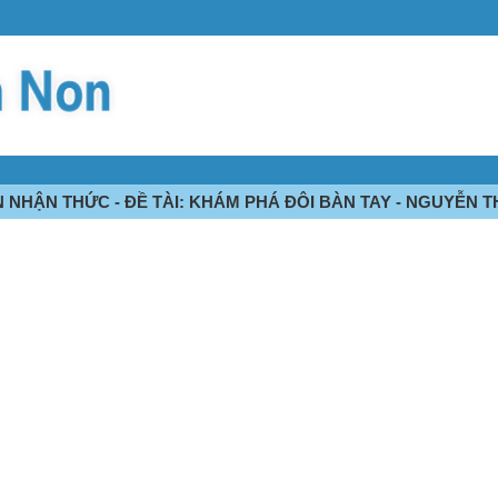
HẬN THỨC - ĐỀ TÀI: KHÁM PHÁ ĐÔI BÀN TAY - NGUYỄN 