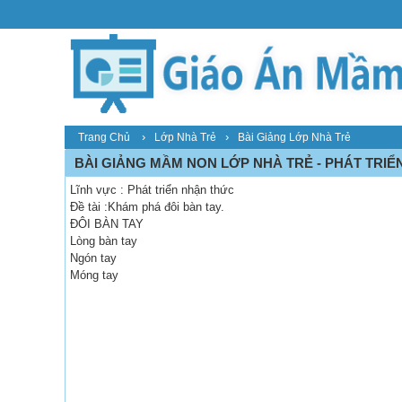
›
›
Trang Chủ
Lớp Nhà Trẻ
Bài Giảng Lớp Nhà Trẻ
BÀI GIẢNG MẦM NON LỚP NHÀ TRẺ - PHÁT TRIỂN N
Lĩnh vực : Phát triển nhận thức
Đề tài :Khám phá đôi bàn tay.
ĐÔI BÀN TAY
Lòng bàn tay
Ngón tay
Móng tay