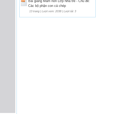
Bài giảng Mầm non Lớp Nhà trẻ - Chủ đề:
Các bộ phận con cá chép
13 trang | Lượt xem: 2038 | Lượt tải: 3