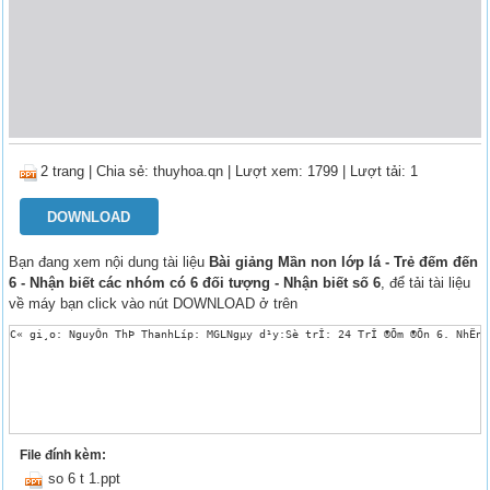
2 trang
|
Chia sẻ:
thuyhoa.qn
| Lượt xem: 1799
| Lượt tải: 1
DOWNLOAD
Bạn đang xem nội dung tài liệu
Bài giảng Mần non lớp lá - Trẻ đếm đến
6 - Nhận biết các nhóm có 6 đối tượng - Nhận biết số 6
, để tải tài liệu
về máy bạn click vào nút DOWNLOAD ở trên
C« gi¸o: NguyÔn ThÞ ThanhLíp: MGLNgµy d¹y:Sè trÎ: 24 TrÎ ®Õm ®Õn 6. NhËn b
File đính kèm:
so 6 t 1.ppt