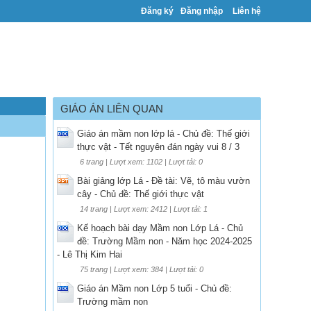
Đăng ký
Đăng nhập
Liên hệ
GIÁO ÁN LIÊN QUAN
Giáo án mầm non lớp lá - Chủ đề: Thế giới
thực vật - Tết nguyên đán ngày vui 8 / 3
6 trang | Lượt xem: 1102 | Lượt tải: 0
Bài giảng lớp Lá - Đề tài: Vẽ, tô màu vườn
cây - Chủ đề: Thế giới thực vật
14 trang | Lượt xem: 2412 | Lượt tải: 1
Kế hoạch bài dạy Mầm non Lớp Lá - Chủ
đề: Trường Mầm non - Năm học 2024-2025
- Lê Thị Kim Hai
75 trang | Lượt xem: 384 | Lượt tải: 0
Giáo án Mầm non Lớp 5 tuổi - Chủ đề:
Trường mầm non