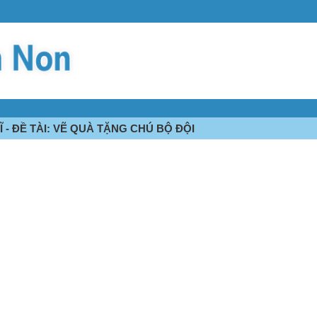
 - ĐỀ TÀI: VẼ QUÀ TẶNG CHÚ BỘ ĐỘI