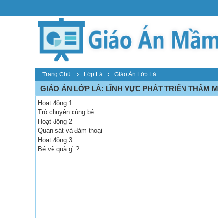
›
›
Trang Chủ
Lớp Lá
Giáo Án Lớp Lá
GIÁO ÁN LỚP LÁ: LĨNH VỰC PHÁT TRIỂN THẨM MĨ
Hoạt động 1:
Trò chuyện cùng bé
Hoạt động 2;
Quan sát và đàm thoại
Hoạt động 3:
Bé vẽ quà gì ?