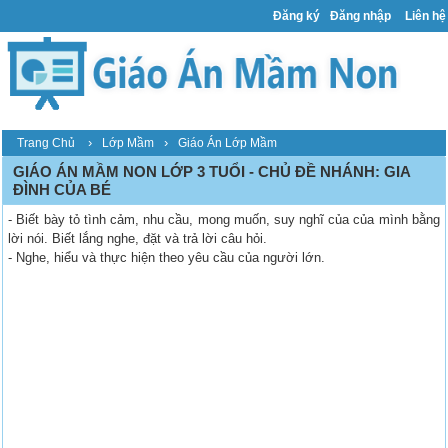
Đăng ký
Đăng nhập
Liên hệ
›
›
Trang Chủ
Lớp Mầm
Giáo Án Lớp Mầm
GIÁO ÁN MẦM NON LỚP 3 TUỔI - CHỦ ĐỀ NHÁNH: GIA
ĐÌNH CỦA BÉ
- Biết bày tỏ tình cảm, nhu cầu, mong muốn, suy nghĩ của của mình bằng
lời nói. Biết lắng nghe, đặt và trả lời câu hỏi.
- Nghe, hiểu và thực hiện theo yêu cầu của người lớn.