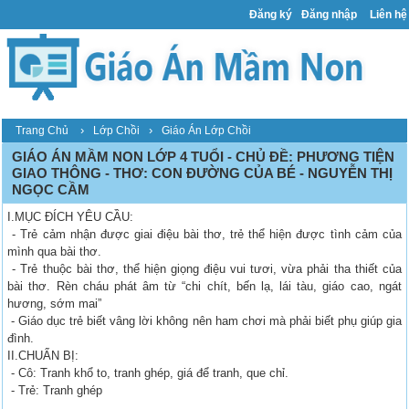
Đăng ký
Đăng nhập
Liên hệ
›
›
Trang Chủ
Lớp Chồi
Giáo Án Lớp Chồi
GIÁO ÁN MẦM NON LỚP 4 TUỔI - CHỦ ĐỀ: PHƯƠNG TIỆN
GIAO THÔNG - THƠ: CON ĐƯỜNG CỦA BÉ - NGUYỄN THỊ
NGỌC CẦM
I.MỤC ĐÍCH YÊU CẦU:
- Trẻ cảm nhận được giai điệu bài thơ, trẻ thể hiện được tình cảm của
mình qua bài thơ.
- Trẻ thuộc bài thơ, thể hiện giọng điệu vui tươi, vừa phải tha thiết của
bài thơ. Rèn cháu phát âm từ “chi chít, bến lạ, lái tàu, giáo cao, ngát
hương, sớm mai”
- Giáo dục trẻ biết vâng lời không nên ham chơi mà phải biết phụ giúp gia
đình.
II.CHUẨN BỊ:
- Cô: Tranh khổ to, tranh ghép, giá để tranh, que chỉ.
- Trẻ: Tranh ghép