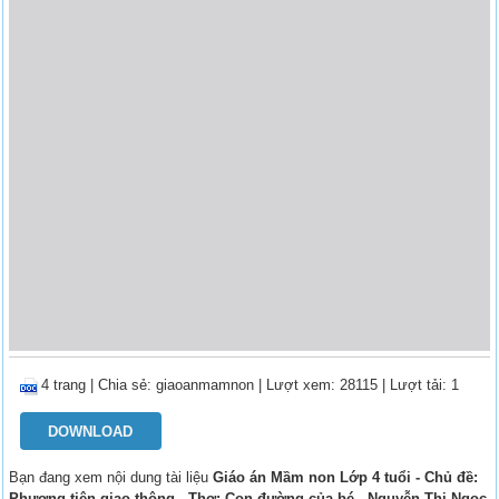
4 trang
|
Chia sẻ:
giaoanmamnon
| Lượt xem: 28115
| Lượt tải: 1
DOWNLOAD
Bạn đang xem nội dung tài liệu
Giáo án Mầm non Lớp 4 tuổi - Chủ đề:
Phương tiện giao thông - Thơ: Con đường của bé - Nguyễn Thị Ngọc