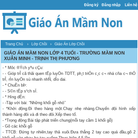
Đăng ký
Đăng nhập
Liên hệ
›
›
Trang Chủ
Lớp Chồi
Giáo Án Lớp Chồi
GIÁO ÁN MẦM NON LỚP 4 TUỔI - TRƯỜNG MẦM NON
XUÂN MINH - TRỊNH THỊ PHƯƠNG
- * Môc ®Ých yªu cÇu:
- - Gióp trÎ cã thãi quen tËp luyÖn TDTT, ph¸t triÓn c¸c c¬ nhá cña c¬ thÓ
trÎ, rÌn luyÖn sù nhanh nhÑ, dÎo dai.
- * ChuÈn bÞ:
- - S©n tËp s¹ch sÏ.
- * H­íng dÉn:
- -Tập với bài: “Những khối gỗ nhỏ’’
- *Khởi động:Đi theo hàng một.Chạy nhẹ nhàng.Chuyển đội hình xếp
thành hàng đôi và đi theo đôi.Xếp theo tổ.
- *Trọng động:Bài tập phát triển chung(mỗi tay cầm 1 khối gỗ)
- Gõ các khỗi gỗ
- TTCB: Đứng tự nhiên,tay thả xuôi.Đưa thẳng 2 tay cao quá đầu,gõ 2
khối gỗ vào nhau,hạ tay xuống.Thực hiện 4-5 lần.