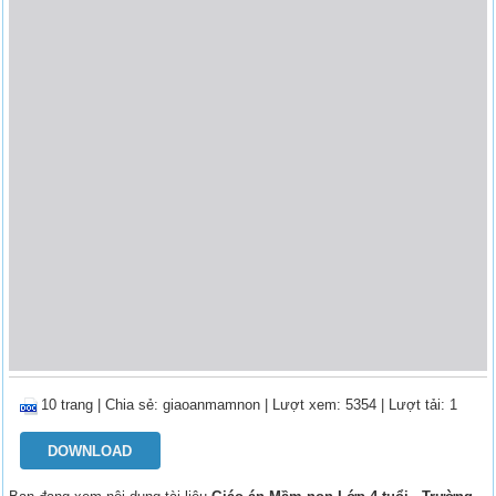
10 trang
|
Chia sẻ:
giaoanmamnon
| Lượt xem: 5354
| Lượt tải: 1
DOWNLOAD