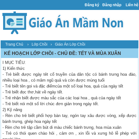
Đăng ký
Đăng nhập
Liên hệ
›
›
Trang Chủ
Lớp Chồi
Giáo Án Lớp Chồi
KẾ HOẠCH LỚP CHỒI - CHỦ ĐỀ: TẾT VÀ MÙA XUÂN
I MỤC TIÊU:
1) Kiến thức
- Trẻ biết được ngày têt cổ truyền của dân tộc có bánh trưng hoa đào,
nhiều loại hoa , có mâm ngũ quả và còn được mùng tuổi
- Trẻ biết tên gọi và đặc điểmcủa một số loại hoa, quả của ngày tết
- Trẻ biết đọc thơ,hát về ngày tết.
- Trẻ nhận biết được màu sắc của các loại hoa , quả của ngày tết
- Trẻ biết nói một số lời chúc đơn giản trong ngày tết.
2) Kỹ năng
- Rèn cho trẻ biết phối hợp bàn tay, ngón tay xâu được vòng, xếp được
bánh trưng, ghép hoa ngày tết
- Rèn cho trẻ tập cầm bút di màu chiếc bánh trưng, hoa mùa xuân
- Trẻ có thói quen chào hỏi , cảm ơn , xin lỗi và xưng hô lễ phép với