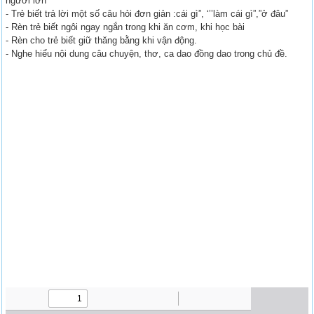
người lớn
- Trẻ biết trả lời một số câu hỏi đơn giản :cái gì”, ‘’’làm cái gì”,”ở đâu”
- Rèn trẻ biết ngôi ngay ngắn trong khi ăn cơm, khi học bài
- Rèn cho trẻ biết giữ thăng bằng khi vận động.
- Nghe hiểu nội dung câu chuyện, thơ, ca dao đồng dao trong chủ đề.