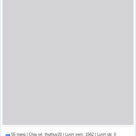
55 trang
|
Chia sẻ:
thuthuy20
| Lượt xem: 1562
| Lượt tải: 0