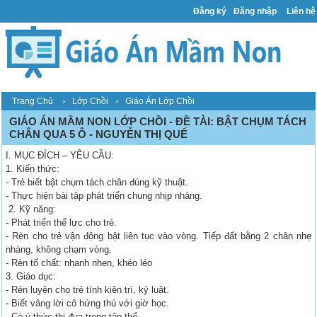
Đăng ký
Đăng nhập
Liên hệ
›
›
Trang Chủ
Lớp Chồi
Giáo Án Lớp Chồi
GIÁO ÁN MẦM NON LỚP CHỒI - ĐỀ TÀI: BẬT CHỤM TÁCH
CHÂN QUA 5 Ô - NGUYỄN THỊ QUẾ
I. MỤC ĐÍCH – YÊU CẦU:
1. Kiến thức:
- Trẻ biết bật chụm tách chân đúng kỹ thuật.
- Thực hiện bài tập phát triển chung nhịp nhàng.
2. Kỹ năng:
- Phát triển thể lực cho trẻ.
- Rèn cho trẻ vận động bật liên tục vào vòng. Tiếp đất bằng 2 chân nhẹ
nhàng, không chạm vòng.
- Rèn tố chất: nhanh nhen, khéo léo
3. Giáo dục:
- Rèn luyện cho trẻ tính kiên trì, kỷ luật.
- Biết vâng lời cô hứng thú với giờ học.
- Có ý thức thi đua trong tập thể.