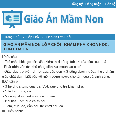
Đăng ký
Đăng nhập
Liên hệ
›
›
Trang Chủ
Lớp Chồi
Giáo Án Lớp Chồi
GIÁO ÁN MẦM NON LỚP CHỒI - KHÁM PHÁ KHOA HOC:
TÔM CUA CÁ
I.Yêu cầu:
- Trẻ nhận biết, gọi tên, đặc điểm, nơi sống, ích lợi của tôm, cua, cá.
- Phát triển vốn từ, khả năng diễn đạt mạch lạc ở trẻ.
- Giáo dục trẻ biết ích lợi của các con vật sống dưới nước: thực phẩm
giàu chất đạm, biết bảo vệ môi trường nước cho tôm cua cá sinh sống.
II.Chuẩn bị:
- 3 bể chứa tôm, cua, cá; Vợt, que cho trẻ khám phá.
- Sile tôm, cua, cá.
- Videolip động vật sống dưới biển
- Bài hát “Tôm cua cá thi tài”
- Tôm, cua, cá, cần câu trẻ chơi câu cá.
III. Tiến hành: