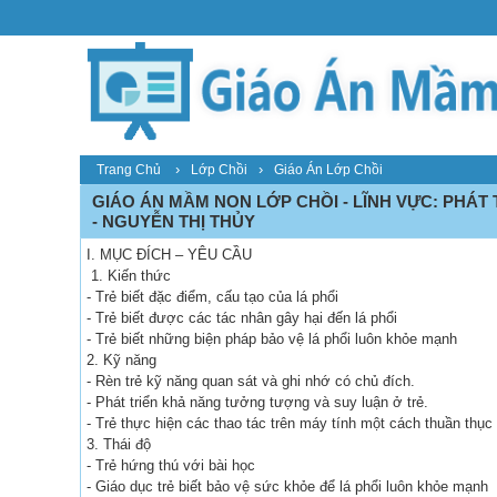
›
›
Trang Chủ
Lớp Chồi
Giáo Án Lớp Chồi
GIÁO ÁN MẦM NON LỚP CHỒI - LĨNH VỰC: PHÁT T
- NGUYỄN THỊ THỦY
I. MỤC ĐÍCH – YÊU CẦU
1. Kiến thức
- Trẻ biết đặc điểm, cấu tạo của lá phổi
- Trẻ biết được các tác nhân gây hại đến lá phổi
- Trẻ biết những biện pháp bảo vệ lá phổi luôn khỏe mạnh
2. Kỹ năng
- Rèn trẻ kỹ năng quan sát và ghi nhớ có chủ đích.
- Phát triển khả năng tưởng tượng và suy luận ở trẻ.
- Trẻ thực hiện các thao tác trên máy tính một cách thuần thục
3. Thái độ
- Trẻ hứng thú với bài học
- Giáo dục trẻ biết bảo vệ sức khỏe để lá phổi luôn khỏe mạnh