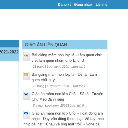
Đăng ký
Đăng nhập
Liên hệ
GIÁO ÁN LIÊN QUAN
021-2022
Bài giảng mầm non lớp lá - Làm quen chữ
viết làm quen nhóm chữ b, d, đ
21 trang | Lượt xem: 2101 | Lượt tải: 2
Bài giảng mầm non lớp lá - Đề tài: Làm
quen chữ g, y
16 trang | Lượt xem: 1858 | Lượt tải: 1
Giáo án mầm non lớp Chồi - Đề tài: Truyện
Chú Mèo đánh răng
5 trang | Lượt xem: 2863 | Lượt tải: 0
Giáo án mầm non lớp Chồi - Hoạt động âm
nhạc - Dạy vận động theo nhạc Vỗ tay theo
nhịp bài hát: “Cháu vẽ ông mặt trời” - Nghe bài