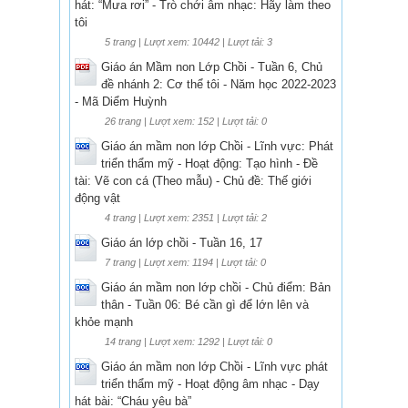
hát: “Mưa rơi” - Trò chới âm nhạc: Hãy làm theo
tôi
5 trang | Lượt xem: 10442 | Lượt tải: 3
Giáo án Mầm non Lớp Chồi - Tuần 6, Chủ
đề nhánh 2: Cơ thể tôi - Năm học 2022-2023
- Mã Diểm Huỳnh
26 trang | Lượt xem: 152 | Lượt tải: 0
Giáo án mầm non lớp Chồi - Lĩnh vực: Phát
triển thẩm mỹ - Hoạt động: Tạo hình - Đề
tài: Vẽ con cá (Theo mẫu) - Chủ đề: Thế giới
động vật
4 trang | Lượt xem: 2351 | Lượt tải: 2
Giáo án lớp chồi - Tuần 16, 17
7 trang | Lượt xem: 1194 | Lượt tải: 0
Giáo án mầm non lớp chồi - Chủ điểm: Bản
thân - Tuần 06: Bé cần gì để lớn lên và
khỏe mạnh
14 trang | Lượt xem: 1292 | Lượt tải: 0
Giáo án mầm non lớp Chồi - Lĩnh vực phát
triển thẩm mỹ - Hoạt động âm nhạc - Dạy
hát bài: “Cháu yêu bà”