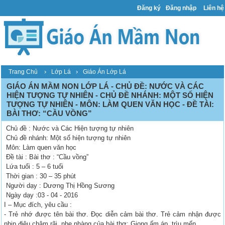
Đăng ký
Đăng nhập
Liên hệ
›
›
Trang Chủ
Lớp Lá
Giáo Án Lớp Lá
GIÁO ÁN MẦM NON LỚP LÁ - CHỦ ĐỀ: NƯỚC VÀ CÁC
HIỆN TƯỢNG TỰ NHIÊN - CHỦ ĐỀ NHÁNH: MỘT SỐ HIỆN
TƯỢNG TỰ NHIÊN - MÔN: LÀM QUEN VĂN HỌC - ĐỀ TÀI:
BÀI THƠ: “CẦU VỒNG”
Chủ đề : Nước và Các Hiện tượng tự nhiên
Chủ đề nhánh: Một số hiện tượng tự nhiên
Môn: Làm quen văn học
Đề tài : Bài thơ : “Cầu vồng”
Lứa tuổi : 5 – 6 tuổi
Thời gian : 30 – 35 phút
Người dạy : Dương Thị Hồng Sương
Ngày dạy :03 - 04 - 2016
I – Mục đích, yêu cầu :
- Trẻ nhớ được tên bài thơ. Đọc diễn cảm bài thơ. Trẻ cảm nhận được
nhịp điệu chậm rãi, nhẹ nhàng của bài thơ: Giọng ấm áp, trìu mến.