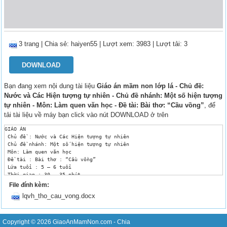
3 trang
|
Chia sẻ:
haiyen55
| Lượt xem: 3983
| Lượt tải: 3
DOWNLOAD
Bạn đang xem nội dung tài liệu
Giáo án mầm non lớp lá - Chủ đề:
Nước và Các Hiện tượng tự nhiên - Chủ đề nhánh: Một số hiện tượng
tự nhiên - Môn: Làm quen văn học - Đề tài: Bài thơ: “Cầu vồng”
, để
tải tài liệu về máy bạn click vào nút DOWNLOAD ở trên
GIÁO ÁN

 Chủ đề : Nước và Các Hiện tượng tự nhiên

 Chủ đề nhánh: Một số hiện tượng tự nhiên

 Môn: Làm quen văn học

 Đề tài : Bài thơ : “Cầu vồng”

 Lứa tuổi : 5 – 6 tuổi

 Thời gian : 30 – 35 phút

 Người dạy : Dương Thị Hồng Sương

File đính kèm:
	 Ngày dạy :03 - 04 - 2016	

lqvh_tho_cau_vong.docx
I – Mục đích, yêu cầu : 

- Trẻ nhớ được tên bài thơ. Đọc diễn cảm bài thơ. Trẻ cảm nhận được nhịp 
- Rèn kỹ năng ghi nhớ, chú ý có chủ đích và khả năng giao tiếp ứng xử mạch
- Giáo dục trẻ yêu thơ ca, có ý thức kỷ luật trong giờ học

Copyright © 2026
GiaoAnMamNon.com
- Chia