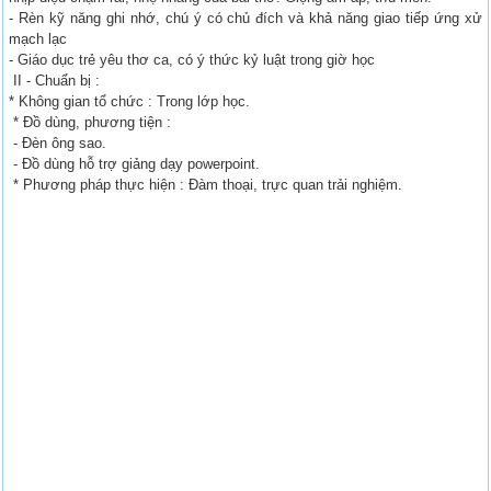
- Rèn kỹ năng ghi nhớ, chú ý có chủ đích và khả năng giao tiếp ứng xử
mạch lạc
- Giáo dục trẻ yêu thơ ca, có ý thức kỷ luật trong giờ học
II - Chuẩn bị :
* Không gian tổ chức : Trong lớp học.
* Đồ dùng, phương tiện :
- Đèn ông sao.
- Đồ dùng hỗ trợ giảng dạy powerpoint.
* Phương pháp thực hiện : Đàm thoại, trực quan trải nghiệm.